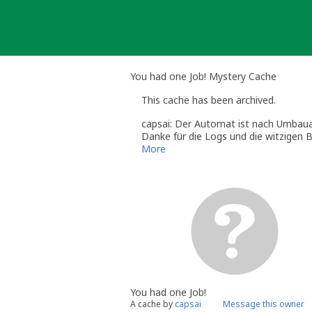
Skip
to
content
You had one Job! Mystery Cache
This cache has been archived.
capsai: Der Automat ist nach Umbauar
Danke für die Logs und die witzigen Bi
Nun ist hier Platz für Neues.
More
You had one Job!
A cache by
capsai
Message this owner