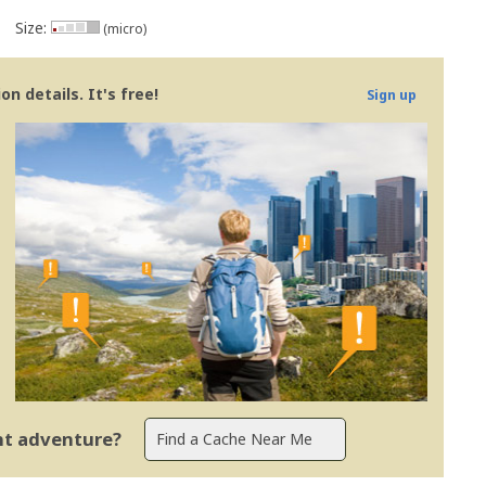
Size:
(micro)
n details. It's free!
Sign up
ent adventure?