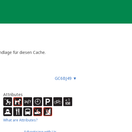
dlage für diesen Cache.
GC6BJ49
▼
Attributes
What are Attributes?
Advertising with Us