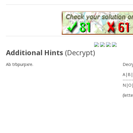
Additional Hints
(
Decrypt
)
Ab trbpurpxre.
Decr
A|B|
-------
N|O
(lett