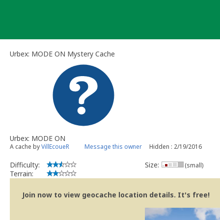
Skip
to
content
Urbex: MODE ON Mystery Cache
Urbex: MODE ON
A cache by
VillEcoueR
Message this owner
Hidden : 2/19/2016
Difficulty:
Size:
(small)
Terrain:
Join now to view geocache location details. It's free!