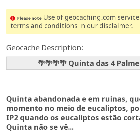
Use of geocaching.com services
Please note
terms and conditions
in our disclaimer
.
Geocache Description:
🌴🌴🌴🌴 Quinta das 4 Palme
Quinta abandonada e em ruinas, qu
momento no meio de eucaliptos, pos
IP2 quando os eucaliptos estão corta
Quinta não se vê...