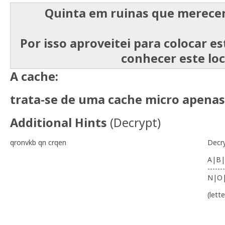
Quinta em ruinas que merecem 
Por isso aproveitei para colocar e
conhecer este loc
A cache:
trata-se de uma cache micro apena
Additional Hints
(
Decrypt
)
qronvkb qn crqen
Decr
A|B|
-------
N|O
(lett