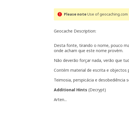
Please note
Use of geocaching.com s
Geocache Description:
Desta fonte, tirando o nome, pouco mai
onde acham que este nome provèm.
Não deverão forçar nada, verão que tud
Contém material de escrita e objectos 
Teimosia, perspicácia e desobediência s
Additional Hints
(
Decrypt
)
Arten...