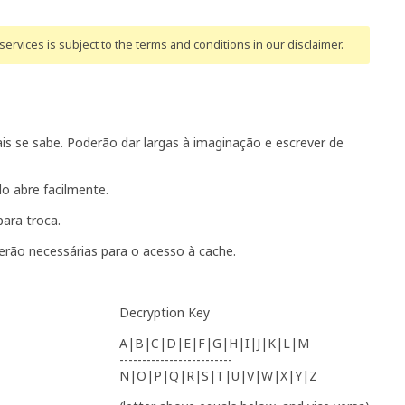
ervices is subject to the terms and conditions
in our disclaimer
.
s se sabe. Poderão dar largas à imaginação e escrever de
o abre facilmente.
para troca.
erão necessárias para o acesso à cache.
Decryption Key
A|B|C|D|E|F|G|H|I|J|K|L|M
-------------------------
N|O|P|Q|R|S|T|U|V|W|X|Y|Z