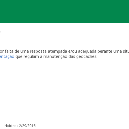
e
 por falta de uma resposta atempada e/ou adequada perante uma sit
ientação
que regulam a manutenção das geocaches:
por visitas à localização física.
casionais à sua geocache para assegurar que está tudo em ordem p
ma com a geocache (desaparecimento, estrago, humidade/infiltraçõ
ive temporariamente a sua geocache para que os outros saibam q
o o problema. É-lhe concedido um período razoável de tempo -
ger
o da sua geocache. Se a geocache não estiver a receber a manutenç
r um longo período de tempo, poderemos arquivar a página da ge
e por favor recolha-o a fim de evitar que se torne lixo (geolitt
 falta de manutenção a sua geocache não poderá ser desarquivada.
e manutenção.
r
Hidden : 2/29/2016