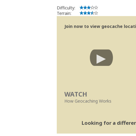
Bitaro
Community Volunteer Reviewer
Difficulty:
Centro de Ajuda
Terrain:
Trabalhar com o Revisor
Revisões mais rápidas
Join now to view geocache locatio
Linhas Orientação
|
Políticas Regionai
WATCH
How Geocaching Works
Looking for a differ