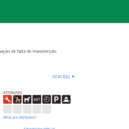
uação de falta de manutenção.
ara funcionar, especialmente
GC6CBJQ
▼
es, etc.), ou faz um registo
ue não devem procurar a
almente até 4 semanas
- dentro
Attributes
ão necessária ou estiver
ocache.
er).
 Caso submeta uma nova será tido em
What are Attributes?
Advertising with Us