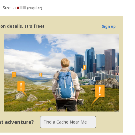
Size:
(regular)
n details. It's free!
Sign up
s - Portugal
ent adventure?