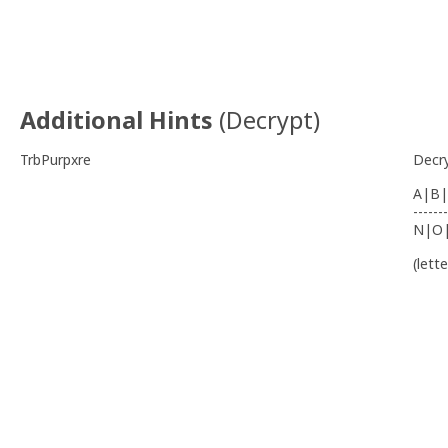
Additional Hints
(
Decrypt
)
TrbPurpxre
Decr
A|B|
-------
N|O
(lett