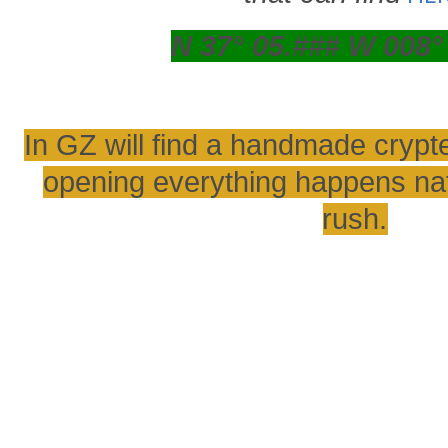
N 37° 05.### W 008°
In GZ will find a
handmade cryptex
opening everything happens nat
rush.