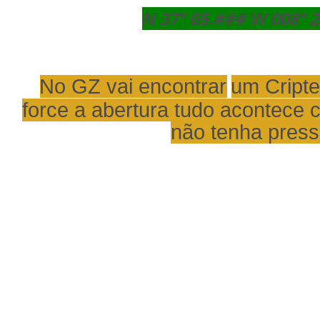
N 37° 05.### W 008° 
No GZ vai encontrar
um Cripte
force a abertura tudo acontece 
não tenha press