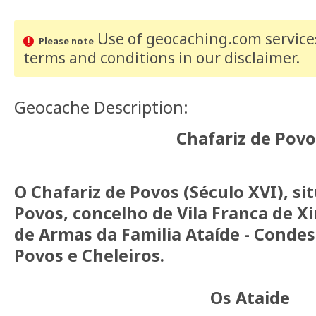
Use of geocaching.com services
Please note
terms and conditions
in our disclaimer
.
Geocache Description:
Chafariz de Povo
O Chafariz de Povos (Século XVI), si
Povos, concelho de Vila Franca de X
de Armas da Familia Ataíde - Condes
Povos e Cheleiros.
Os Ataide