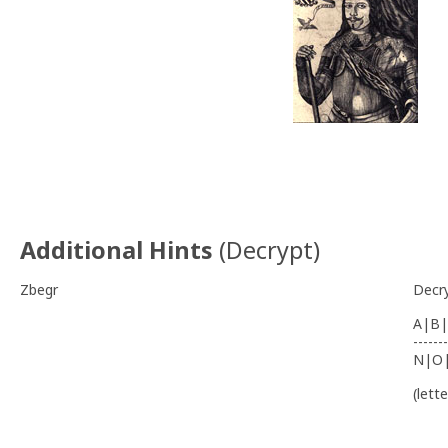
Additional Hints
(
Decrypt
)
Zbegr
Decr
A|B|
-------
N|O
(lett