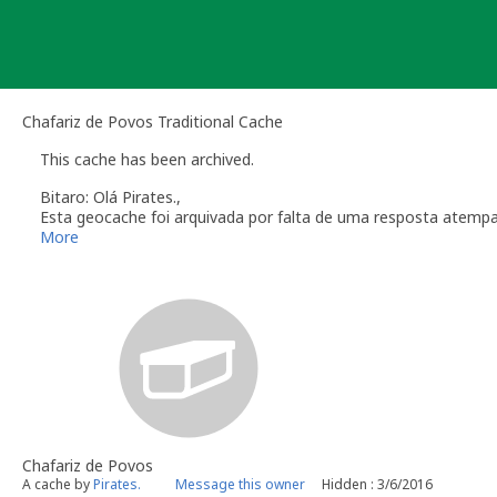
Skip
to
content
Chafariz de Povos Traditional Cache
This cache has been archived.
Bitaro: Olá Pirates.,
Esta geocache foi arquivada por falta de uma resposta atemp
Verifique a secção das
Linhas de Orientação
que regulam a ma
More
Obrigado pela colaboração
Bitaro aka Vitor Sérgio
Geocaching.com Volunteer Geocache Reviewer
Revisor Voluntário em Geocaching.com
Chafariz de Povos
A cache by
Pirates.
Message this owner
Hidden : 3/6/2016