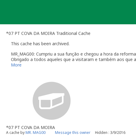
Skip
to
content
*07 PT COVA DA MOIRA Traditional Cache
This cache has been archived.
MR_MAG00: Cumpriu a sua função e chegou a hora da reforma
Obrigado a todos aqueles que a visitaram e também aos que a 
[;)] [:D] [^]
More
*07 PT COVA DA MOIRA
A cache by
MR. MAG00
Message this owner
Hidden : 3/9/2016