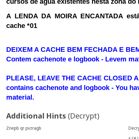
cursos de água existentes nesta zona do P
A LENDA DA MOIRA ENCANTADA está n
cache *01
DEIXEM A CACHE BEM FECHADA E BE
Contem cachenote e logbook - Levem mate
PLEASE, LEAVE THE CACHE CLOSED A
contains cachenote and logbook - You hav
material.
Additional Hints
(
Decrypt
)
Znepb qr pvzragb
Decr
A|B|