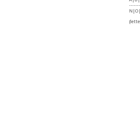
-------
N|O
(lett