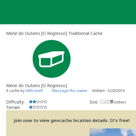
Skip
to
content
Menir do Outeiro [O Regresso] Traditional Cache
Menir do Outeiro [O Regresso]
A cache by
VillEcoueR
Message this owner
Hidden : 3/20/2016
Difficulty:
Size:
(other)
Terrain:
Join now to view geocache location details. It's free!