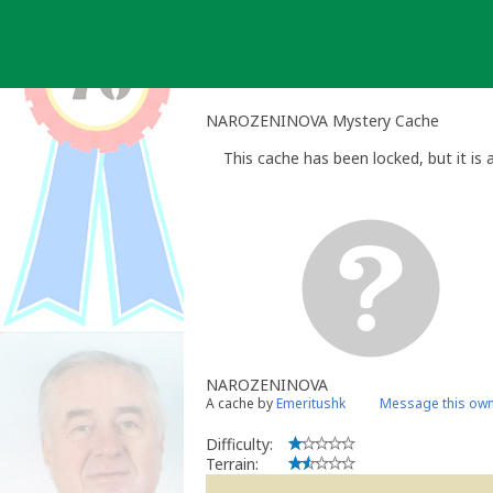
Skip
to
content
NAROZENINOVA Mystery Cache
This cache has been locked, but it is a
NAROZENINOVA
A cache by
Emeritushk
Message this ow
Difficulty:
Terrain: