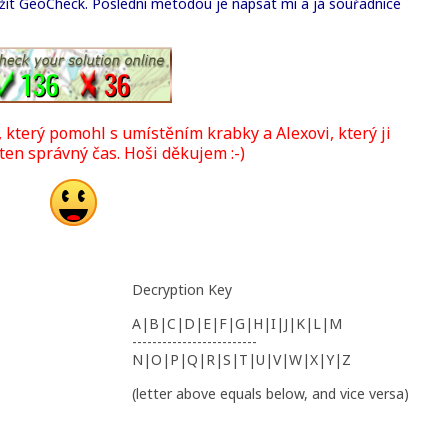
žít GeoCheck. Poslední metodou je napsat mi a já souřadnice
 který pomohl s umístěním krabky a Alexovi, který ji
ten správný čas. Hoši děkujem :-)
Decryption Key
A|B|C|D|E|F|G|H|I|J|K|L|M
-------------------------
N|O|P|Q|R|S|T|U|V|W|X|Y|Z
(letter above equals below, and vice versa)