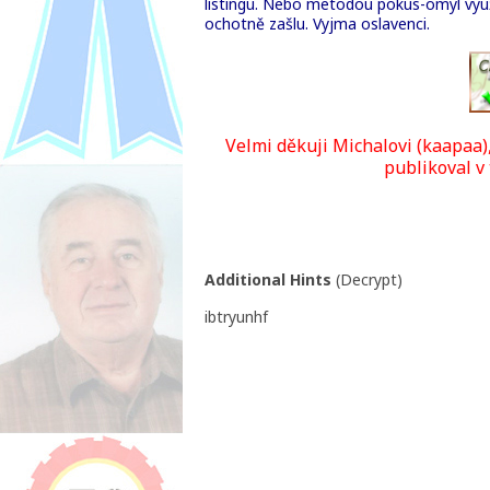
listingu. Nebo metodou pokus-omyl vyu
ochotně zašlu. Vyjma oslavenci.
Velmi děkuji Michalovi (kaapaa),
publikoval v 
Additional Hints
(
Decrypt
)
ibtryunhf