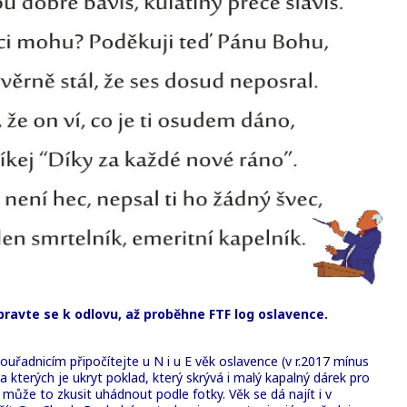
pravte se k odlovu, až proběhne FTF log oslavence.
ouřadnicím připočítejte u N i u E věk oslavence (v r.2017 mínus
 kterých je ukryt poklad, který skrývá i malý kapalný dárek pro
může to zkusit uhádnout podle fotky. Věk se dá najít i v