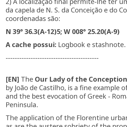
2) A localização final permite-lhe ter 
da capela de N. S. da Conceição e do C
coordenadas são:
N 39° 36.3(A-12)5; W 008° 25.20(A-9)
A cache possui:
Logbook e stashnote.
-----------------------------------------
[EN]
The
Our Lady of the Conceptio
by João de Castilho, is a fine example of
and the best evocation of Greek - Roma
Peninsula.
The application of the Florentine urba
as are the austere sobriety of the pro