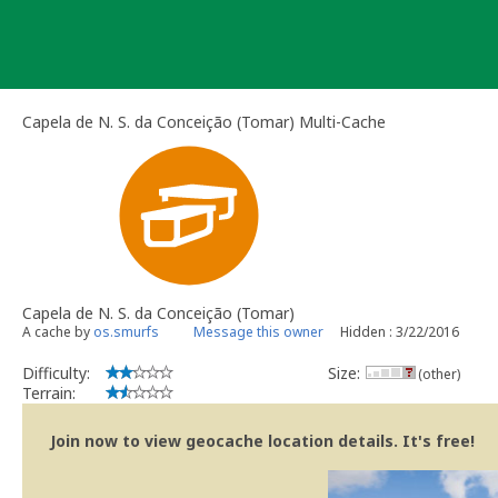
Skip
to
content
Capela de N. S. da Conceição (Tomar) Multi-Cache
Capela de N. S. da Conceição (Tomar)
A cache by
os.smurfs
Message this owner
Hidden : 3/22/2016
Difficulty:
Size:
(other)
Terrain:
Join now to view geocache location details. It's free!