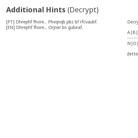
Additional Hints
(
Decrypt
)
[PT] Dhrephf fhore... Phvqnqb pbz bf rfcvaubf.
Decr
[EN] Dhrephf fhore... Orjner bs gubeaf.
A|B|
-------
N|O
(lett