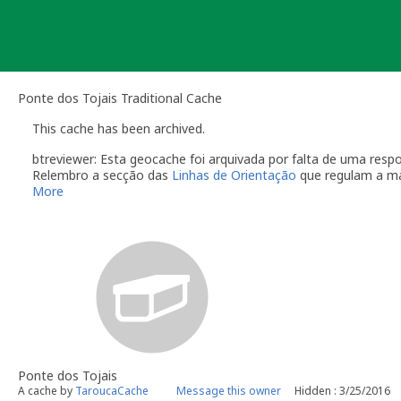
Skip
to
content
Ponte dos Tojais Traditional Cache
This cache has been archived.
btreviewer: Esta geocache foi arquivada por falta de uma re
Relembro a secção das
Linhas de Orientação
que regulam a m
More
O dono da geocache é responsável por visitas à localização
Você é responsável por visitas ocasionais à sua geocach
quando alguém reporta um problema com a geocache (desap
"Precisa de Manutenção". Desactive temporariamente a s
geocache até que tenha resolvido o problema. É-lhe conc
do qual deverá verificar o estado da sua geocache. Se a 
temporariamente desactivada por um longo período de t
Se no local existe algum recipiente por favor recolha-o a 
Uma vez que se trata de um caso de falta de manutenção a s
conta este arquivamento por falta de manutenção.
Ponte dos Tojais
btreviewer
A cache by
TaroucaCache
Message this owner
Hidden : 3/25/2016