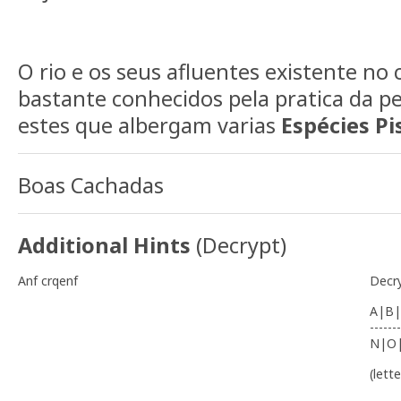
O rio e os seus afluentes existente n
bastante conhecidos pela pratica da pe
estes que albergam varias
Espécies Pi
Boas Cachadas
Additional Hints
(
Decrypt
)
Anf crqenf
Decr
A|B|
-------
N|O
(lett