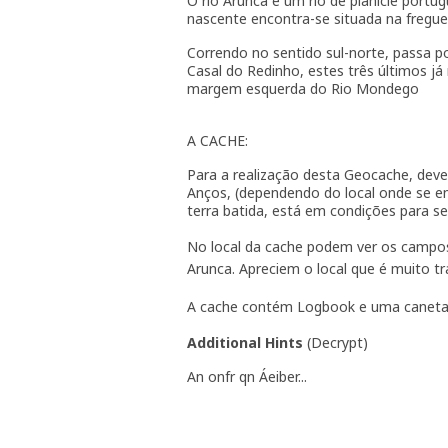
O rio Arunca é um rio de planície port
nascente encontra-se situada na freg
Correndo no sentido sul-norte, passa p
Casal do Redinho, estes três últimos já
margem esquerda do Rio Mondego
A CACHE:
Para a realização desta Geocache, deve
Anços, (dependendo do local onde se en
terra batida, está em condições para se 
No local da cache podem ver os campos
Arunca. Apreciem o local que é muito tr
A cache contém Logbook e uma caneta
Additional Hints
(
Decrypt
)
An onfr qn Áeiber...