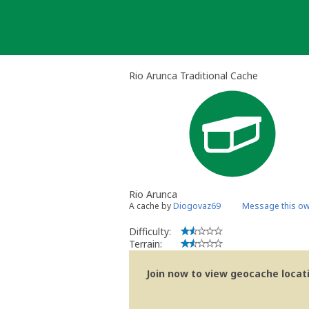
Skip
to
content
Rio Arunca Traditional Cache
Rio Arunca
A cache by
Diogovaz69
Message this o
Difficulty:
Terrain:
Join now to view geocache locatio