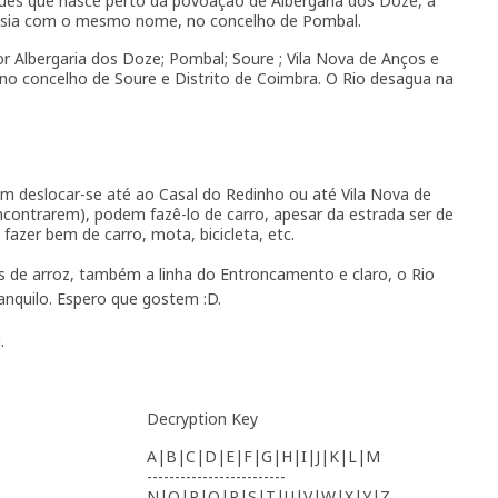
uguês que nasce perto da povoação de Albergaria dos Doze, a
uesia com o mesmo nome, no concelho de Pombal.
or Albergaria dos Doze; Pombal; Soure ; Vila Nova de Anços e
 no concelho de Soure e Distrito de Coimbra. O Rio desagua na
m deslocar-se até ao Casal do Redinho ou até Vila Nova de
contrarem), podem fazê-lo de carro, apesar da estrada ser de
fazer bem de carro, mota, bicicleta, etc.
 de arroz, também a linha do Entroncamento e claro, o Rio
anquilo. Espero que gostem :D.
.
Decryption Key
A|B|C|D|E|F|G|H|I|J|K|L|M
-------------------------
N|O|P|Q|R|S|T|U|V|W|X|Y|Z