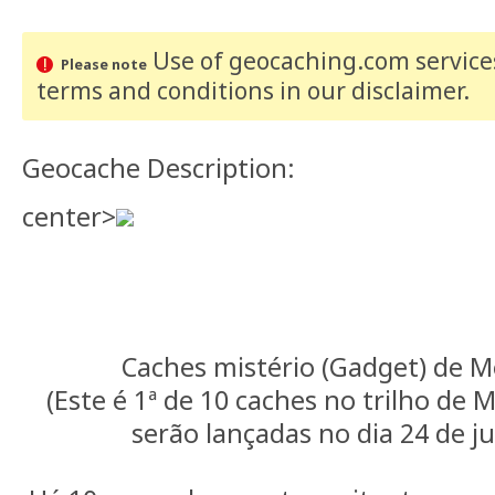
Use of geocaching.com services
Please note
terms and conditions
in our disclaimer
.
Geocache Description:
center>
Caches mistério (Gadget) de 
(Este é 1ª de 10 caches no trilho de 
serão lançadas no dia 24 de j