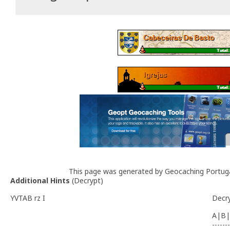
This page was generated by Geocaching Portug
Additional Hints
(
Decrypt
)
YVTAB rz I
Decr
A|B|
-------