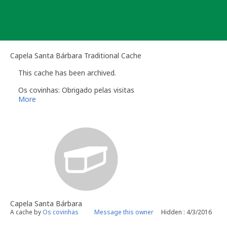
Skip
to
content
Capela Santa Bárbara Traditional Cache
This cache has been archived.
Os covinhas: Obrigado pelas visitas
More
Capela Santa Bárbara
A cache by
Os covinhas
Message this owner
Hidden : 4/3/2016