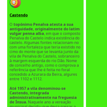
Castendo
O
topónimo Penalva atesta a sua
antiguidade
,
originalmente do latim
vulgar penna alba
, em que o composto
Penalva
do Castelo indica existência do
castelo. Algumas fontes relacionam-no
com uma fortaleza que teria existido
no
cimo do monte que se levanta junto da
vila de Penalva do Castelo, sobranceiro
à margem esquerda do rio Dão.
Nome
de concelho antigo, como o comprova a
referência que lhe é feita no foral
concedido a Azurara da Beira,
algures
entre 1102 e 1112.
Até 1957 a vila denominou-se
Castendo, integrada
administrativamente na freguesia
de Ínsua.
Naquele ano a
vereação
municipal decidiu que devia passar a