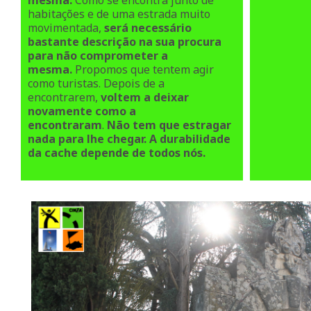
mesma
.
Como se encontra junto de
habitações e de uma estrada muito
movimentada,
será necessário
bastante descrição na sua procura
para não comprometer a
mesma.
Propomos que tentem agir
como turistas. Depois de a
encontrarem,
voltem a deixar
novamente como a
encontraram
.
Não tem que estragar
nada para lhe chegar. A durabilidade
da cache depende de todos nós.