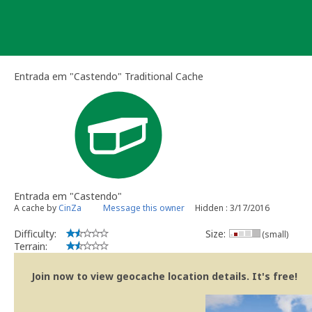
Skip
to
content
Entrada em "Castendo" Traditional Cache
Entrada em "Castendo"
A cache by
CinZa
Message this owner
Hidden : 3/17/2016
Difficulty:
Size:
(small)
Terrain:
Join now to view geocache location details. It's free!