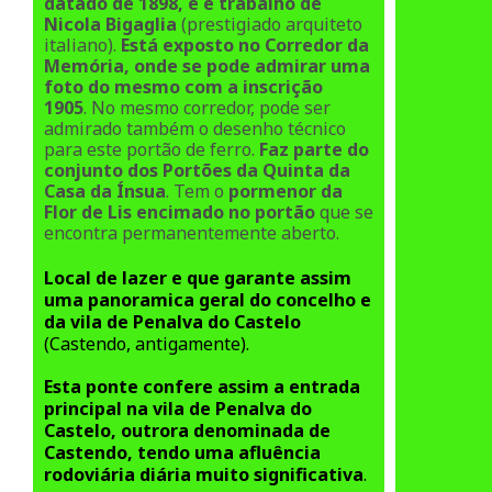
datado de 1898, e é trabalho de
Nicola Bigaglia
(prestigiado arquiteto
italiano).
Está exposto no Corredor da
Memória, onde se pode admirar uma
foto do mesmo com a inscrição
1905
.
No mesmo corredor, pode ser
admirado também o desenho técnico
para este portão de ferro.
Faz parte do
conjunto dos Portões da Quinta da
Casa da Ínsua
.
Tem o
pormenor da
Flor de Lis encimado no portão
que se
encontra permanentemente aberto.
Local de lazer e que garante assim
uma panoramica geral do concelho e
da vila de Penalva do Castelo
(Castendo, antigamente).
Esta ponte confere assim a entrada
principal na vila de Penalva do
Castelo, outrora denominada de
Castendo, tendo uma afluência
rodoviária diária muito significativa
.