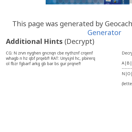
This page was generated by Geocac
Generator
Additional Hints
(
Decrypt
)
CG: N zrvn nyghen gncnqn cbe nythznf crqenf
Decr
whagb n hz qbf prqebf! RAT: Unysjnl hc, pbirerq
A|B|
ol fbzr fgbarf arkg gb bar bs gur prqnef!
-------
N|O
(lett