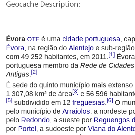
Geocache Description:
Évora
é uma
cidade
portuguesa
, cap
OTE
Évora
, na região do
Alentejo
e sub-regiã
[1]
com 49 252 habitantes, em 2011.
Évora 
portuguesa membro da
Rede de Cidades
[2]
Antigas
.
É sede do quinto município mais extenso
[3]
1 307,08 km² de área
e 56 596 habitant
[5]
[6]
subdividido em 12
freguesias
.
O munic
pelo município de
Arraiolos
, a nordeste p
pelo
Redondo
, a sueste por
Reguengos d
por
Portel
, a sudoeste por
Viana do Alent