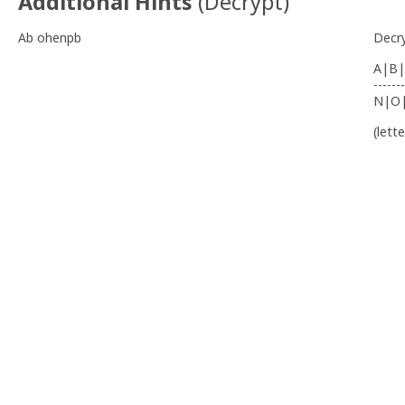
Additional Hints
(
Decrypt
)
Ab ohenpb
Decr
A|B|
-------
N|O
(lett