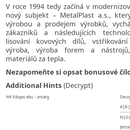
V roce 1994 tedy začíná v modernizo
nový subjekt – MetalPlast a.s., kte
výrobou a prodejem výrobků, vychá
zákazníků a následujících technol
lisování kovových dílů, vstřikování
výroba, výroba forem a nástrojů, 
materiálů za tepla.
Nezapomeňte si opsat bonusové čílo 
Additional Hints
(
Decrypt
)
Yril fcbqav ebu - zntarg
Decr
A|B|
-------
N|O
(lett