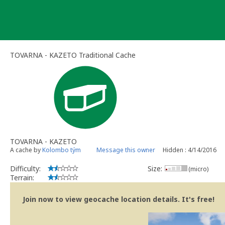
Skip
to
content
TOVARNA - KAZETO Traditional Cache
TOVARNA - KAZETO
A cache by
Kolombo tým
Message this owner
Hidden : 4/14/2016
Difficulty:
Size:
(micro)
Terrain:
Join now to view geocache location details. It's free!