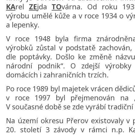
KA
rel
ZE
jda
TO
várna. Od roku 1931
výrobu umělé kůže a v roce 1934 o v
a lepenky.
V roce 1948 byla firma znárodněna
výrobků zůstal v podstatě zachován
dle poptávky. Došlo ke změně názvu
národní podnik“. O zdejší výrobky
domácích i zahraničních trzích.
Po roce 1989 byl majetek vrácen dědic
v roce 1997 byl přejmenován na „Ka
V současné době se zde vyrábí tradiční
Na území okresu Přerov existovaly v p
20. století 3 závody v rámci n.p. K