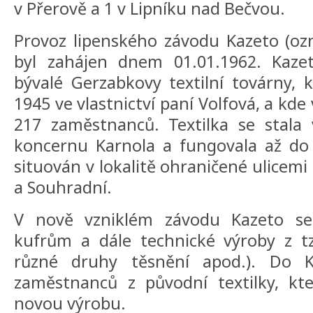
v Přerově a 1 v Lipníku nad Bečvou.
Provoz lipenského závodu Kazeto (oz
byl zahájen dnem 01.01.1962. Kaze
bývalé Gerzabkovy textilní továrny, 
1945 ve vlastnictví paní Volfová, a kd
217 zaměstnanců. Textilka se stala 
koncernu Karnola a fungovala až do 
situován v lokalitě ohraničené ulicemi
a Souhradní.
V nově vzniklém závodu Kazeto se
kufrům a dále technické výroby z tz
různé druhy těsnění apod.). Do 
zaměstnanců z původní textilky, kte
novou výrobu.