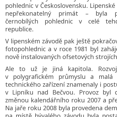
pohlednic v Československu. Lipenské P
nepřekonatelný primát – byla p
černobílých pohlednic v celé tehd
republice.
V lipenském závodě pak ještě pokračo
fotopohlednic a v roce 1981 byl zaháj
nově instalovaných ofsetových strojích
Ale to už je jiná kapitola. Rozvo
v polygrafickém průmyslu a malá ef
technického zařízení znamenaly i post
v Lipníku nad Bečvou. Provoz byl 
změnou kalendářního roku 2007 a př
Na jaře roku 2008 byla provedena demo
na místě bývalého závodu byla posta