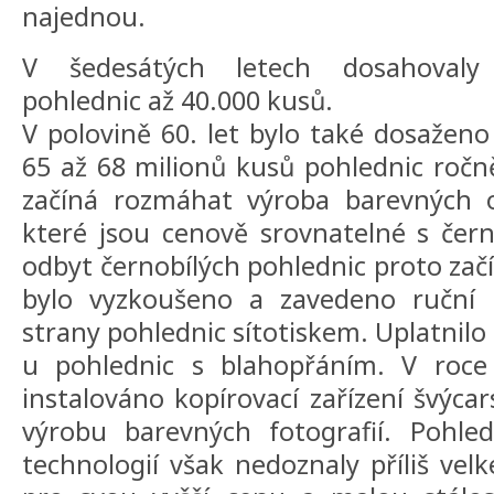
najednou.
V šedesátých letech dosahovaly
pohlednic až 40.000 kusů.
V polovině 60. let bylo také dosaženo
65 až 68 milionů kusů pohlednic ročně
začíná rozmáhat výroba barevných o
které jsou cenově srovnatelné s čern
odbyt černobílých pohlednic proto začí
bylo vyzkoušeno a zavedeno ruční 
strany pohlednic sítotiskem. Uplatnilo
u pohlednic s blahopřáním. V roce
instalováno kopírovací zařízení švýca
výrobu barevných fotografií. Pohle
technologií však nedoznaly příliš velk