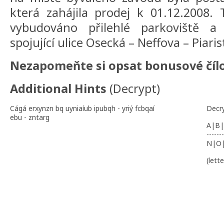
která zahájila prodej k 01.12.2008.
vybudováno přilehlé parkoviště a 
spojující ulice Osecká – Neffova – Piaris
Nezapomeňte si opsat bonusové čílo 
Additional Hints
(
Decrypt
)
Cágá erxynzn bq uyniaíub ipubqh - yriý fcbqaí
Decr
ebu - zntarg
A|B|
-------
N|O
(lett