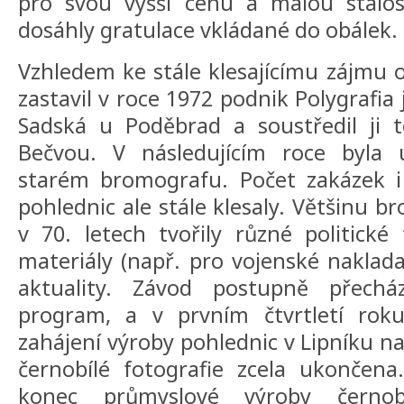
pro svou vyšší cenu a malou stálost
dosáhly gratulace vkládané do obálek.
Vzhledem ke stále klesajícímu zájmu o
zastavil v roce 1972 podnik Polygrafia
Sadská u Poděbrad a soustředil ji t
Bečvou. V následujícím roce byla
starém bromografu. Počet zakázek i 
pohlednic ale stále klesaly. Většinu 
v 70. letech tvořily různé politické 
materiály (např. pro vojenské naklada
aktuality. Závod postupně přechá
program, a v prvním čtvrtletí roku
zahájení výroby pohlednic v Lipníku n
černobílé fotografie zcela ukončen
konec průmyslové výroby černobí