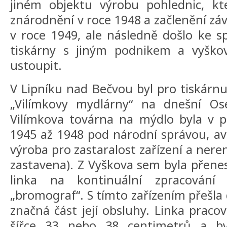
jiném objektu výrobu pohlednic, kt
znárodnění v roce 1948 a začlenění zá
v roce 1949, ale následně došlo ke 
tiskárny s jiným podnikem a vyško
ustoupit.
V Lipníku nad Bečvou byl pro tiskárnu
„Vilímkovy mydlárny“ na dnešní Ose
Vilímkova továrna na mýdlo byla v p
1945 až 1948 pod národní správou, av
výroba pro zastaralost zařízení a nere
zastavena). Z Vyškova sem byla přen
linka na kontinuální zpracování
„bromograf“. S tímto zařízením přešla
značná část její obsluhy. Linka praco
šířce 33 nebo 38 centimetrů a b