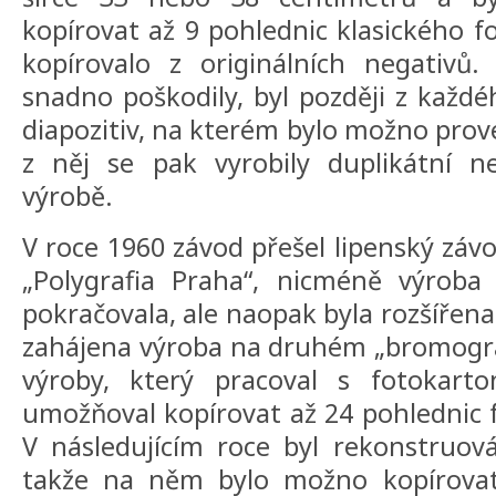
kopírovat až 9 pohlednic klasického f
kopírovalo z originálních negativů.
snadno poškodily, byl později z každ
diapozitiv, na kterém bylo možno prov
z něj se pak vyrobily duplikátní n
výrobě.
V roce 1960 závod přešel lipenský záv
„Polygrafia Praha“, nicméně výroba
pokračovala, ale naopak byla rozšířena
zahájena výroba na druhém „bromog
výroby, který pracoval s fotokar
umožňoval kopírovat až 24 pohlednic
V následujícím roce byl rekonstruov
takže na něm bylo možno kopírovat