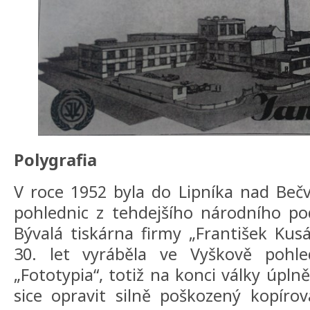
Polygrafia
V roce 1952 byla do Lipníka nad Beč
pohlednic z tehdejšího národního po
Bývalá tiskárna firmy „František Kusá
30. let vyráběla ve Vyškově pohl
„Fototypia“, totiž na konci války úpln
sice opravit silně poškozený kopírov