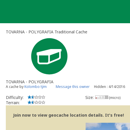
Skip
to
content
TOVARNA - POLYGRAFIA Traditional Cache
TOVARNA - POLYGRAFIA
A cache by
Kolombo tým
Message this owner
Hidden : 4/14/2016
Difficulty:
Size:
(micro)
Terrain:
Join now to view geocache location details. It's free!