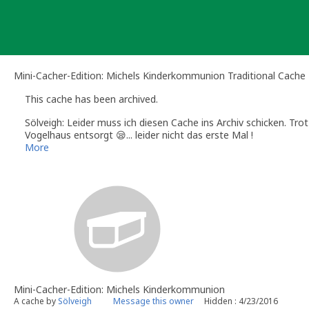
Skip
to
content
Mini-Cacher-Edition: Michels Kinderkommunion Traditional Cache
This cache has been archived.
Sölveigh: Leider muss ich diesen Cache ins Archiv schicken. Tr
Vogelhaus entsorgt 😪... leider nicht das erste Mal !
More
Mini-Cacher-Edition: Michels Kinderkommunion
A cache by
Sölveigh
Message this owner
Hidden : 4/23/2016