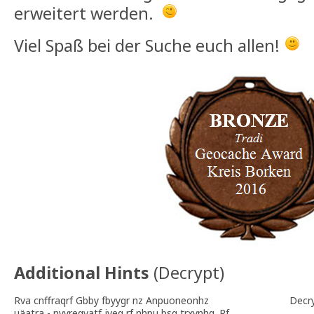
erweitert werden.
Viel Spaß bei der Suche euch allen!
Additional Hints
(
Decrypt
)
Rva cnffraqrf Gbby fbyygr nz Anpuoneonhz
Decr
uäatra - nyyreqvatf jveq rf nhpu bsg trxynhg. Rf