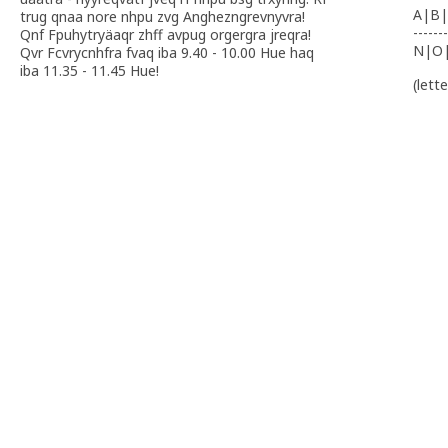
A|B|
trug qnaa nore nhpu zvg Anghezngrevnyvra!
-------
Qnf Fpuhytryäaqr zhff avpug orgergra jreqra!
N|O
Qvr Fcvrycnhfra fvaq iba 9.40 - 10.00 Hue haq
iba 11.35 - 11.45 Hue!
(lett