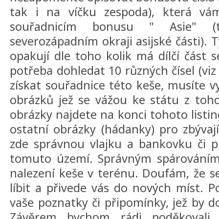
tak i na víčku zespoda), která 
souřadnicím bonusu " Asie" (
severozápadním okraji asijské části). T
opakují dle toho kolik má dílčí část s
potřeba dohledat 10 různých čísel (vi
získat souřadnice této keše, musíte v
obrázků jež se vážou ke státu z toho
obrázky najdete na konci tohoto listin
ostatní obrázky (hádanky) pro zbývají
zde správnou vlajku a bankovku či pla
tomuto území. Správným spárováním z
nalezení keše v terénu. Doufám, že s
líbit a přivede vás do nových míst. P
vaše poznatky či připomínky, jež by d
Závěrem bychom rádi poděkovali 