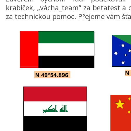
krabiček, „vácha_team“ za betatest a
za technickou pomoc. Přejeme vám šťas