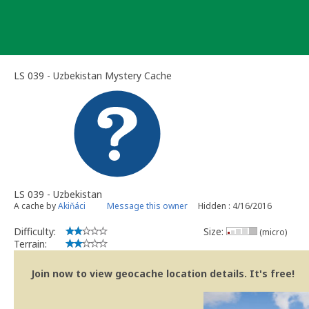
Skip
to
content
LS 039 - Uzbekistan Mystery Cache
LS 039 - Uzbekistan
A cache by
Akiňáci
Message this owner
Hidden : 4/16/2016
Difficulty:
Size:
(micro)
Terrain:
Join now to view geocache location details. It's free!