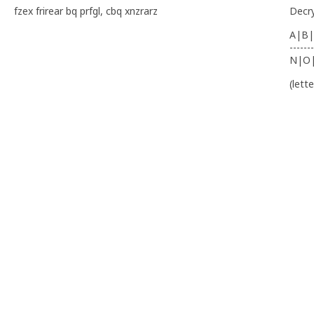
fzex frirear bq prfgl, cbq xnzrarz
Decr
A|B|
-------
N|O
(lett