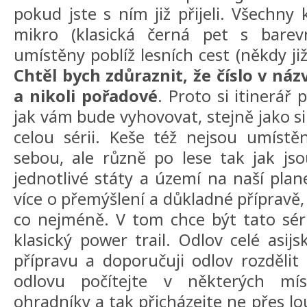
pokud jste s ním již přijeli. Všechny 
mikro (klasická černá pet s bare
umístěny poblíž lesních cest (někdy ji
Chtěl bych zdůraznit, že číslo v náz
a nikoli pořadové
. Proto si itinerář
jak vám bude vyhovovat, stejně jako si
celou sérii. Keše též nejsou umístě
sebou, ale různě po lese tak jak js
jednotlivé státy a území na naší plan
více o přemýšlení a důkladné přípravě,
co nejméně. V tom chce být tato séri
klasický power trail. Odlov celé asij
přípravu a doporučuji odlov rozdělit 
odlovu počítejte v některých mís
ohradníky a tak přicházejte ne přes lo