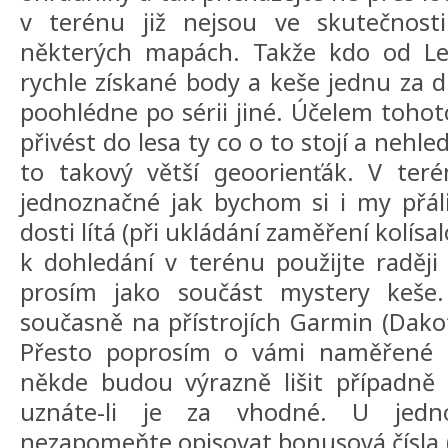
v terénu již nejsou ve skutečnost
některých mapách. Takže kdo od L
rychle získané body a keše jednu za d
poohlédne po sérii jiné. Účelem tohot
přivést do lesa ty co o to stojí a nehled
to takový větší geoorienťák. V ter
jednoznačné jak bychom si i my přáli.
dosti lítá (při ukládání zaměření kolísa
k dohledání v terénu použijte raději 
prosím jako součást mystery keše.
současně na přístrojích Garmin (Dakot
Přesto poprosím o vámi naměřené 
někde budou výrazně lišit případně i
uznáte-li je za vhodné. U jedno
nezapomeňte opisovat bonusová čísla (