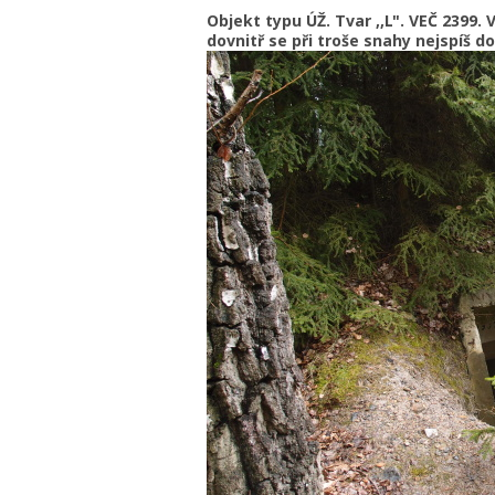
Objekt typu ÚŽ. Tvar ,,L". VEČ 2399.
dovnitř se při troše snahy nejspíš do