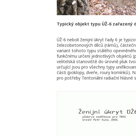
Typický objekt typu ÚŽ-6 zařazený 
ÚŽ-6 neboli ženijní úkryt řady 6 je typi
železobetonových dílců (rámů), částečně
variant tohoto typu stálého opevněného ú
funkčnímu určení jednotlivých objektů (
velitelská stanoviště do úrovně pluk tv
určující jsou pro všechny typy unifikov
části (poklopy, dveře, roury komínků).
pro potřeby Teritoriální radiační hlásné s