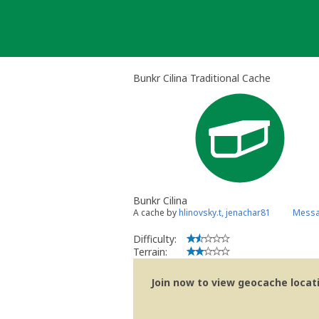
Skip
to
content
Bunkr Cilina Traditional Cache
Bunkr Cilina
A cache by
hlinovsky.t, jenachar81
Messa
Difficulty:
Terrain:
Join now to view geocache locatio