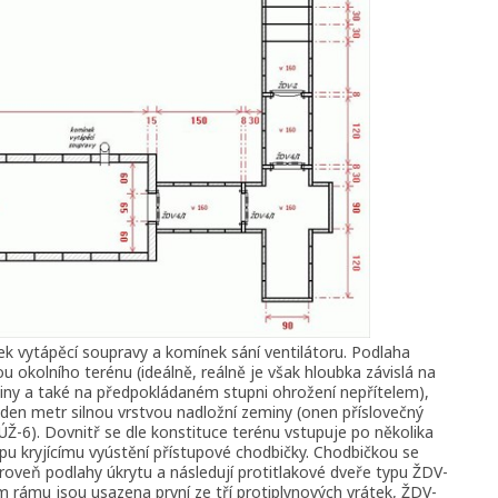
ek vytápěcí soupravy a komínek sání ventilátoru. Podlaha
u okolního terénu (ideálně, reálně je však hloubka závislá na
miny a také na předpokládaném stupni ohrožení nepřítelem),
jeden metr silnou vrstvou nadložní zeminy (onen příslovečný
ÚŽ-6). Dovnitř se dle konstituce terénu vstupuje po několika
u kryjícímu vyústění přístupové chodbičky. Chodbičkou se
roveň podlahy úkrytu a následují protitlakové dveře typu ŽDV-
 rámu jsou usazena první ze tří protiplynových vrátek, ŽDV-