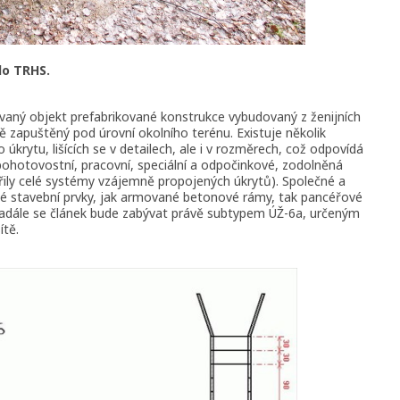
do TRHS.
zovaný objekt prefabrikované konstrukce vybudovaný z ženijních
 zapuštěný pod úrovní okolního terénu. Existuje několik
krytu, lišících se v detailech, ale i v rozměrech, což odpovídá
pohotovostní, pracovní, speciální a odpočinkové, zodolněná
ořily celé systémy vzájemně propojených úkrytů). Společné a
ané stavební prvky, jak armované betonové rámy, tak pancéřové
 Nadále se článek bude zabývat právě subtypem ÚŽ-6a, určeným
ítě.