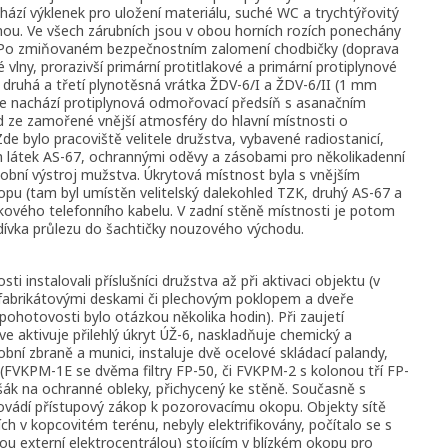
chází výklenek pro uložení materiálu, suché WC a trychtýřovitý
hou. Ve všech zárubních jsou v obou horních rozích ponechány
. Po zmiňovaném bezpečnostním zalomení chodbičky (doprava
é vlny, prorazivší primární protitlakové a primární protiplynové
 druhá a třetí plynotěsná vrátka ŽDV-6/I a ŽDV-6/II (1 mm
se nachází protiplynová odmořovací předsíň s asanačním
 ze zamořené vnější atmosféry do hlavní místnosti o
 bylo pracoviště velitele družstva, vybavené radiostanicí,
 látek AS-67, ochrannými oděvy a zásobami pro několikadenní
osobní výstroj mužstva. Úkrytová místnost byla s vnějším
u (tam byl umístěn velitelský dalekohled TZK, druhý AS-67 a
kového telefonního kabelu. V zadní stěně místnosti je potom
dívka průlezu do šachtičky nouzového východu.
ti instalovali příslušníci družstva až při aktivaci objektu (v
efabrikátovými deskami či plechovým poklopem a dveře
ohotovosti bylo otázkou několika hodin). Při zaujetí
 aktivuje přilehlý úkryt ÚŽ-6, naskladňuje chemický a
obní zbraně a munici, instaluje dvě ocelové skládací palandy,
vu (FVKPM-1E se dvěma filtry FP-50, či FVKPM-2 s kolonou tří FP-
šák na ochranné obleky, přichycený ke stěně. Současně s
ovádí přístupový zákop k pozorovacímu okopu. Objekty sítě
ích v kopcovitém terénu, nebyly elektrifikovány, počítalo se s
 externí elektrocentrálou) stojícím v blízkém okopu pro