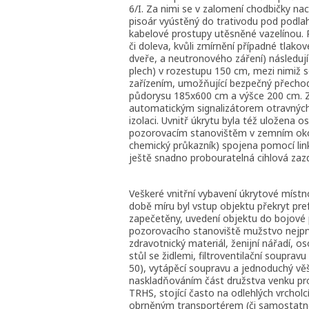
6/I. Za nimi se v zalomení chodbičky na
pisoár vyústěný do trativodu pod podla
kabelové prostupy utěsněné vazelínou
či doleva, kvůli zmírnění případné tlakov
dveře, a neutronového záření) následují
plech) v rozestupu 150 cm, mezi nimiž 
zařízením, umožňující bezpečný přechod
půdorysu 185x600 cm a výšce 200 cm. Zde
automatickým signalizátorem otravných
izolaci. Uvnitř úkrytu byla též uložena 
pozorovacím stanovištěm v zemním okop
chemický průkazník) spojena pomocí lin
ještě snadno probouratelná cihlová zaz
Veškeré vnitřní vybavení úkrytové místnos
době míru byl vstup objektu překryt pr
zapečetěny, uvedení objektu do bojové p
pozorovacího stanoviště mužstvo nejprve
zdravotnický materiál, ženijní nářadí, os
stůl se židlemi, filtroventilační soupra
50), vytápěcí soupravu a jednoduchý vě
naskladňováním část družstva venku pr
TRHS, stojící často na odlehlých vrcholc
obrněným transportérem (či samostatnou