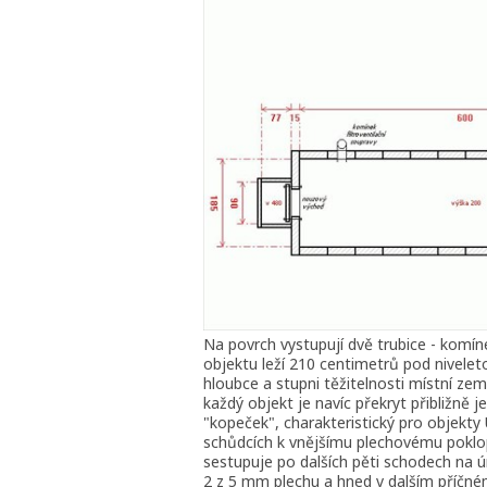
Na povrch vystupují dvě trubice - komín
objektu leží 210 centimetrů pod niveleto
hloubce a stupni těžitelnosti místní ze
každý objekt je navíc překryt přibližně 
"kopeček", charakteristický pro objekty 
schůdcích k vnějšímu plechovému poklop
sestupuje po dalších pěti schodech na ú
2 z 5 mm plechu a hned v dalším příčném