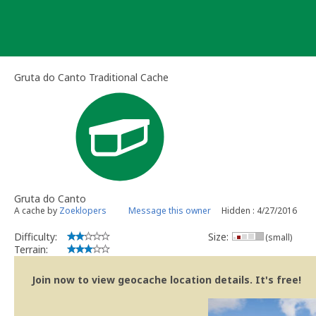
Skip
to
content
Gruta do Canto Traditional Cache
Gruta do Canto
A cache by
Zoeklopers
Message this owner
Hidden : 4/27/2016
Difficulty:
Size:
(small)
Terrain:
Join now to view geocache location details. It's free!