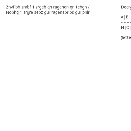
Znvf bh zrabf 1 zrgeb qn ragenqn qn tehgn /
Decr
Nobhg 1 zrgre sebz gur ragenapr bs gur pnir
A|B|
-------
N|O
(lett