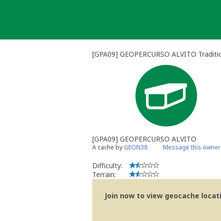
Skip
to
content
[GPA09] GEOPERCURSO ALVITO Traditio
[GPA09] GEOPERCURSO ALVITO
A cache by
GEON38
Message this owner
Difficulty:
Terrain:
Join now to view geocache locatio