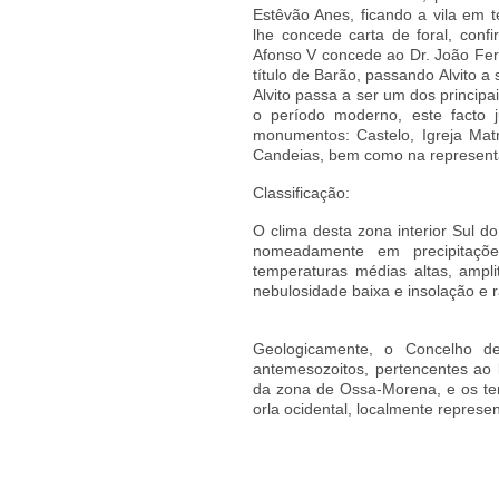
Estêvão Anes, ficando a vila em 
lhe concede carta de foral, conf
Afonso V concede ao Dr. João Fer
título de Barão, passando Alvito a
Alvito passa a ser um dos principa
o período moderno, este facto 
monumentos: Castelo, Igreja Matr
Candeias, bem como na representat
Classificação:
O clima desta zona interior Sul do
nomeadamente em precipitaçõe
temperaturas médias altas, ampli
nebulosidade baixa e insolação e 
Geologicamente, o Concelho de 
antemesozoitos, pertencentes ao 
da zona de Ossa-Morena, e os te
orla ocidental, localmente repres