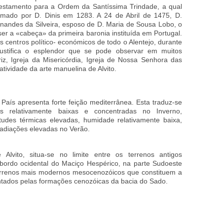
testamento para a Ordem da Santíssima Trindade, a qual
irmado por D. Dinis em 1283. A 24 de Abril de 1475, D.
nandes da Silveira, esposo de D. Maria de Sousa Lobo, o
 ser a «cabeça» da primeira baronia instituída em Portugal.
is centros político- económicos de todo o Alentejo, durante
justifica o esplendor que se pode observar em muitos
iz, Igreja da Misericórdia, Igreja de Nossa Senhora das
ividade da arte manuelina de Alvito.
 País apresenta forte feição mediterrânea. Esta traduz-se
s relativamente baixas e concentradas no Inverno,
tudes térmicas elevadas, humidade relativamente baixa,
radiações elevadas no Verão.
Alvito, situa-se no limite entre os terrenos antigos
bordo ocidental do Maciço Hespérico, na parte Sudoeste
rrenos mais modernos mesocenozóicos que constituem a
entados pelas formações cenozóicas da bacia do Sado.