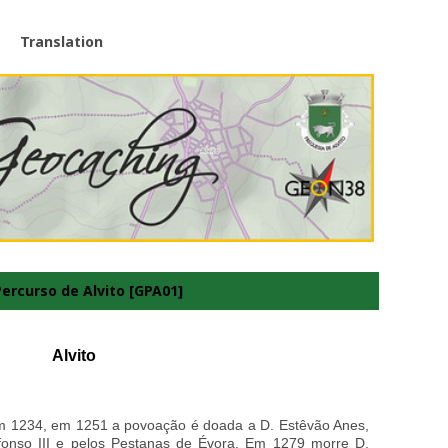
Translation
ercurso de Alvito [GPA01]
Alvito
m 1234, em 1251 a povoação é doada a D. Estêvão Anes,
Afonso III e pelos Pestanas de Évora. Em 1279 morre D.