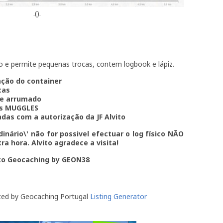
.().
 e permite pequenas trocas, contem logbook e lápiz.
ção do container
cas
 e arrumado
os MUGGLES
das com a autorização da JF Alvito
inário\' não for possivel efectuar o log físico NÃO
a hora. Alvito agradece a visita!
to Geocaching by GEON38
ted by Geocaching Portugal
Listing Generator