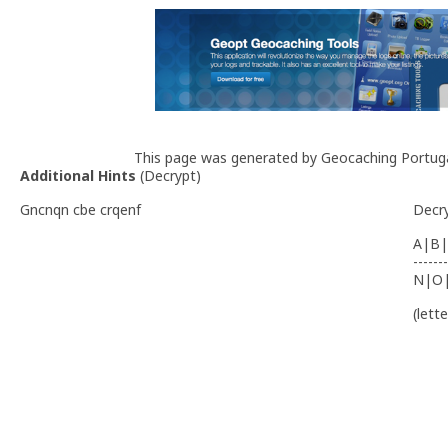
This page was generated by Geocaching Portug
Additional Hints
(
Decrypt
)
Gncnqn cbe crqenf
Decr
A|B|
-------
N|O
(lett