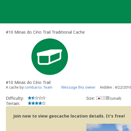
Skip
to
content
#10 Minas do Círio Trail Traditional Cache
#10 Minas do Círio Trail
A cache by
combaros Team
Message this owner
Hidden : 4/22/201
Difficulty:
Size:
(small)
Terrain:
Join now to view geocache location details. It's free!