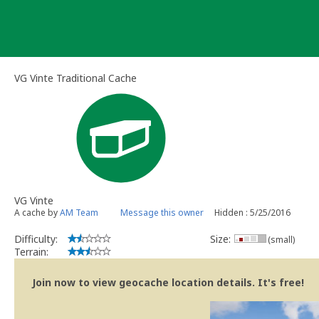
Skip
to
content
VG Vinte Traditional Cache
VG Vinte
A cache by
AM Team
Message this owner
Hidden : 5/25/2016
Difficulty:
Size:
(small)
Terrain:
Join now to view geocache location details. It's free!