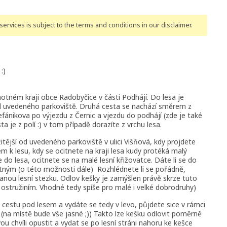
ervices is subject to the terms and conditions
in our disclaimer
.
 :)
otném kraji obce Radobyčice v části Podhájí. Do lesa je
 od uvedeného parkoviště. Druhá cesta se nachází směrem z
tefánikova po výjezdu z Černic a vjezdu do podhájí (zde je také
 je z polí :) v tom případě dorazíte z vrchu lesa.
itější od uvedeného parkoviště v ulici Višňová, kdy projdete
 k lesu, kdy se ocitnete na kraji lesa kudy protéká malý
 do lesa, ocitnete se na malé lesní křižovatce. Dáte li se do
tným (o této možnosti dále) Rozhlédnete li se pořádně,
panou lesní stezku. Odlov kešky je zamýšlen právě skrze tuto
s ostružiním. Vhodné tedy spíše pro malé i velké dobrodruhy)
e cestu pod lesem a vydáte se tedy v levo, půjdete sice v rámci
(na místě bude vše jasné ;)) Takto lze kešku odlovit poměrně
u chvíli opustit a vydat se po lesní stráni nahoru ke kešce