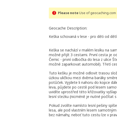
Please note
Use of geocaching.com s
Geocache Description:
Keška schovaná v lese - pro děti od dětí
Keška se nachází v malém lesíku na sam
možné přijít 3 cestami. První cesta je
Černic - první odbočka do lesa z ulice Š
možné zaparkovat automobil). Třetí cesta
Tuto kešku je možné odlovit trasou slož
úzkou uličkou mezi dvěma baráky směrem
potůček. Vyjdete li nahoru do kopce dále
leva, půjdete po cestě pod lesem samo
uvidíte uprostřed této křižovatky vyšla
lesní stezku (nicméně je nutné počítat 
Pokud zvolíte namísto lesní pešiny spíš
lesa, ale pod vlastním lesem samotným 
bez námahy, neboť tuto cestu lze v pravo