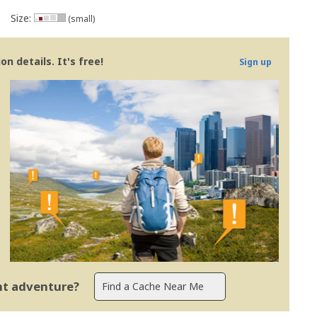
Size:
(small)
n details. It's free!
Sign up
ent adventure?