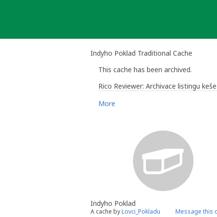
Skip
to
content
Indyho Poklad Traditional Cache
This cache has been archived.
Rico Reviewer: Archivace listingu ke
More
Rico Reviewer
- Comunity Volunteer
Česká republika: Hlavní město Praha 
Indyho Poklad
A cache by
Lovci_Pokladu
Message this 