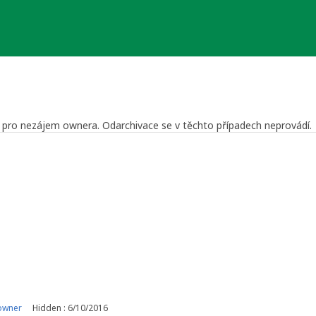
še pro nezájem ownera. Odarchivace se v těchto případech neprovádí.
 Reviewer
a Středočeský kraj
owner
Hidden : 6/10/2016