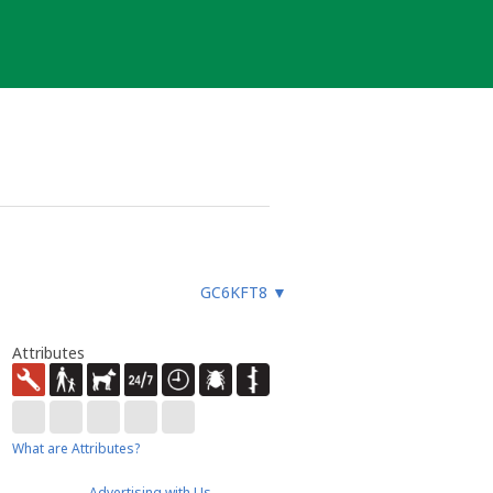
GC6KFT8
▼
Attributes
What are Attributes?
Advertising with Us