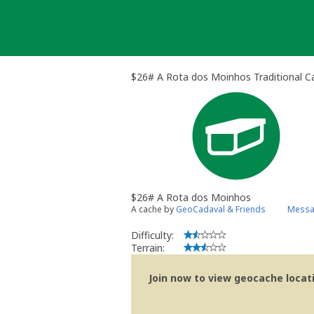
Skip
to
content
$26# A Rota dos Moinhos Traditional C
$26# A Rota dos Moinhos
A cache by
GeoCadaval & Friends
Messa
Difficulty:
Terrain:
Join now to view geocache locatio