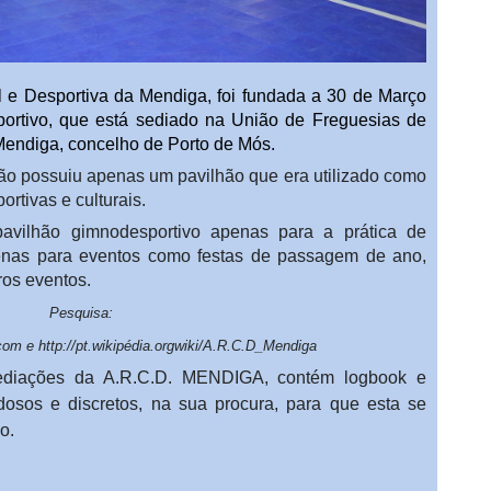
l e Desportiva da Mendiga, foi fundada a 30 de Março
portivo, que está sediado na União de Freguesias de
Mendiga, concelho de Porto de Mós.
ão possuiu apenas um pavilhão que era utilizado como
ortivas e culturais.
vilhão gimnodesportivo apenas para a prática de
apenas para eventos como festas de passagem de ano,
ros eventos.
Pesquisa:
om e http://pt.wikipédia.orgwiki/A.R.C.D_Mendiga
ediações da A.R.C.D. MENDIGA, contém logbook e
adosos e discretos, na sua procura, para que esta se
o.