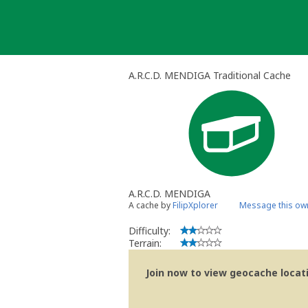
Skip
to
content
A.R.C.D. MENDIGA Traditional Cache
A.R.C.D. MENDIGA
A cache by
FilipXplorer
Message this ow
Difficulty:
Terrain:
Join now to view geocache locatio