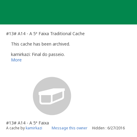
Skip
to
content
#13# A14 - A 5ª Faixa Traditional Cache
This cache has been archived.
kamirkazi: Final do passeio.
More
#13# A14 - A 5ª Faixa
A cache by
kamirkazi
Message this owner
Hidden : 6/27/2016