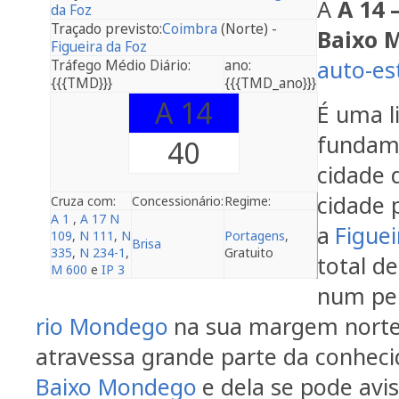
A
A 14 
da Foz
Traçado previsto:
Coimbra
(Norte) -
Baixo 
Figueira da Foz
auto-es
Tráfego Médio Diário:
ano:
{{{TMD}}}
{{{TMD_ano}}}
A 14
É uma l
fundame
40
cidade 
cidade 
Cruza com:
Concessionário:
Regime:
A 1
,
A 17
N
a
Figuei
109
,
N 111
,
N
Portagens
,
Brisa
335
,
N 234-1
,
Gratuito
total d
M 600
e
IP 3
num per
rio Mondego
na sua margem norte
atravessa grande parte da conhec
Baixo Mondego
e dela se pode avis