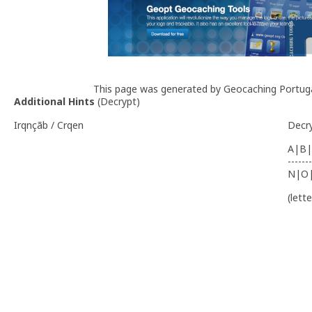
This page was generated by Geocaching Portug
Additional Hints
(
Decrypt
)
Irqnçãb / Crqen
Decr
A|B|
-------
N|O
(lett