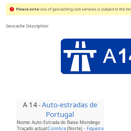
Please note
Use of geocaching.com services is subject to the t
Geocache Description:
A 14
-
Auto-estradas de
Portugal
Nome:
Auto-Estrada do Baixo Mondego
Traçado actual:
Coimbra
(Norte) -
Figueira