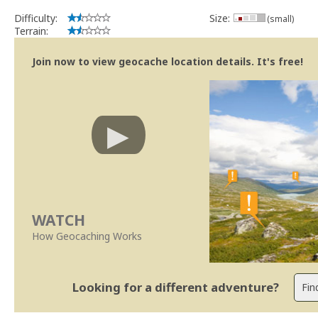
Bitaro
Community Volunteer Reviewer
Difficulty:
Size:
(small)
Centro de Ajuda
Terrain:
Trabalhar com o Revisor/Revisões mais rápidas
Linhas Orientação
|
Políticas Regionais - Portugal
Join now to view geocache location details. It's free!
WATCH
How Geocaching Works
Looking for a different adventure?