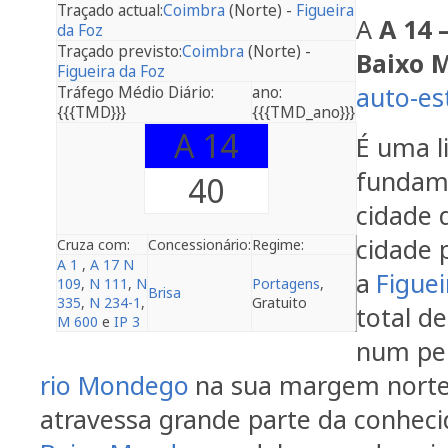
Traçado actual:
Coimbra
(Norte) -
Figueira
A
A 14 
da Foz
Traçado previsto:
Coimbra
(Norte) -
Baixo 
Figueira da Foz
auto-es
Tráfego Médio Diário:
ano:
{{{TMD}}}
{{{TMD_ano}}}
A 14
É uma l
fundame
40
cidade 
cidade 
Cruza com:
Concessionário:
Regime:
A 1
,
A 17
N
a
Figuei
109
,
N 111
,
N
Portagens
,
Brisa
335
,
N 234-1
,
Gratuito
total d
M 600
e
IP 3
num per
rio Mondego
na sua margem norte
atravessa grande parte da conhec