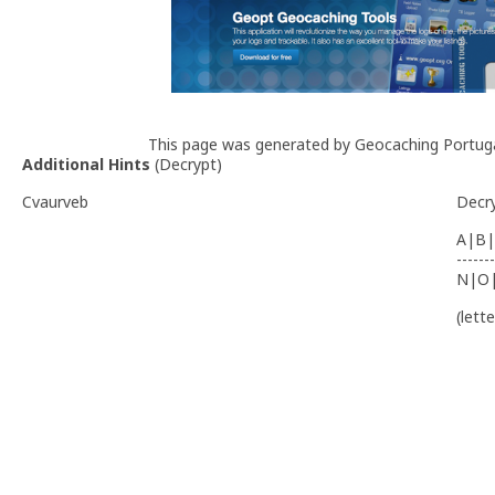
This page was generated by Geocaching Portug
Additional Hints
(
Decrypt
)
Cvaurveb
Decr
A|B|
-------
N|O
(lett