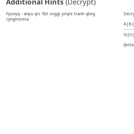
Additional Hints
(
Decrypt
)
Fpuvyq - anpu qrz Ybt ovggr jvrqre tranh qbeg
Decr
cyngmvrera
A|B|
-------
N|O
(lett