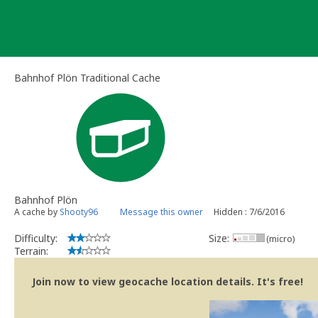
Skip
to
content
Bahnhof Plön Traditional Cache
Bahnhof Plön
A cache by
Shooty96
Message this owner
Hidden : 7/6/2016
Difficulty:
Size:
(micro)
Terrain:
Join now to view geocache location details. It's free!