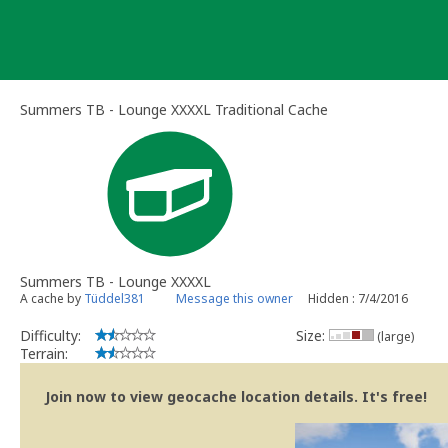
Skip
to
content
Summers TB - Lounge XXXXL Traditional Cache
Summers TB - Lounge XXXXL
A cache by
Tüddel381
Message this owner
Hidden : 7/4/2016
Difficulty:
Size:
(large)
Terrain:
Join now to view geocache location details. It's free!