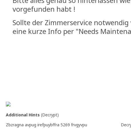
Bitte alles genau so hinterlassen wie
vorgefunden habt !
Sollte der Zimmerservice notwendig 
eine kurze Info per "Needs Maintena
Viel Spaß wünschen Euch Tüddel381 und Summer
Additional Hints
(
Decrypt
)
Zbzragna avpug irefpuybffra 5269 frvgyvpu
Decr