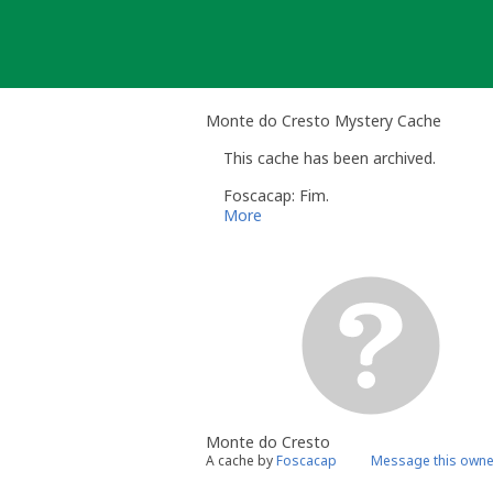
Skip
to
content
Monte do Cresto Mystery Cache
This cache has been archived.
Foscacap: Fim.
More
Monte do Cresto
A cache by
Foscacap
Message this owne