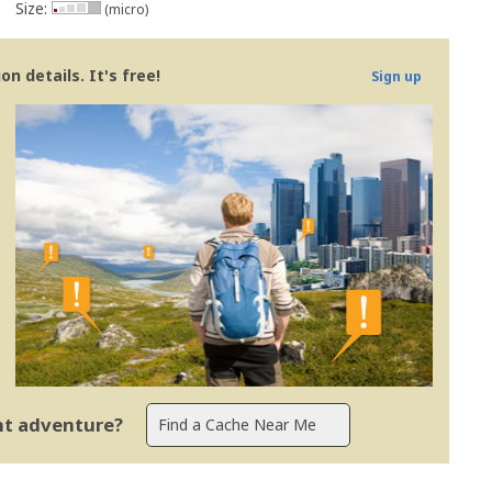
Size:
(micro)
n details. It's free!
Sign up
ent adventure?