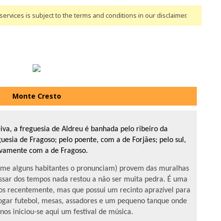
ervices is subject to the terms and conditions
in our disclaimer
.
Monte Cresto
eiva, a freguesia de Aldreu é banhada pelo ribeiro da
uesia de Fragoso; pelo poente, com a de Forjães; pelo sul,
ovamente com a de Fragoso.
rme alguns habitantes o pronunciam) provem das muralhas
ssar dos tempos nada restou a não ser muita pedra. É uma
ios recentemente, mas que possui um recinto aprazível para
jogar futebol, mesas, assadores e um pequeno tanque onde
nos iniciou-se aqui um festival de música.