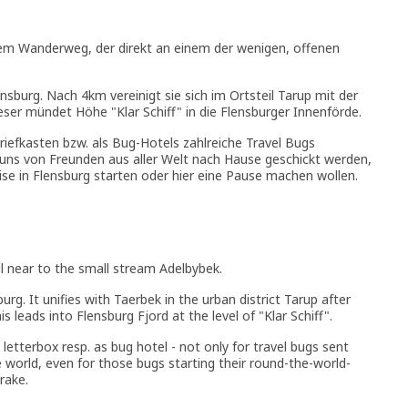
nem Wanderweg, der direkt an einem der wenigen, offenen
nsburg. Nach 4km vereinigt sie sich im Ortsteil Tarup mit der
ser mündet Höhe "Klar Schiff" in die Flensburger Innenförde.
Briefkasten bzw. als Bug-Hotels zahlreiche Travel Bugs
 uns von Freunden aus aller Welt nach Hause geschickt werden,
eise in Flensburg starten oder hier eine Pause machen wollen.
il near to the small stream Adelbybek.
rg. It unifies with Taerbek in the urban district Tarup after
eads into Flensburg Fjord at the level of "Klar Schiff".
 letterbox resp. as bug hotel - not only for travel bugs sent
e world, even for those bugs starting their round-the-world-
rake.