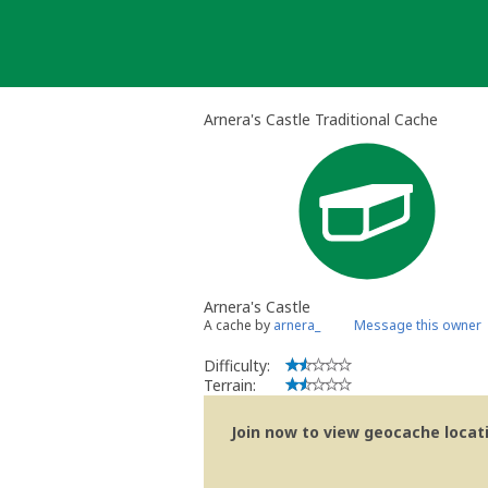
Skip
to
content
Arnera's Castle Traditional Cache
Arnera's Castle
A cache by
arnera_
Message this owner
Difficulty:
Terrain:
Join now to view geocache locatio