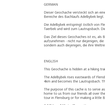
GERMAN
Dieser Geochache versteckt sich an ei
Bereiche des Bachlaufs Adelbybek liegt.
Die Adelbybek entspringt östlich von Fle
Taerbek und wird zum Lautrupsbach. Die
Das Ziel dieses Geochaches ist es, als 
aufzunehmen - nicht nur diejenigen, die
sondern auch diejenigen, die ihre Weltr
ENGLISH
This Geochache is hidden at a hiking tra
The Adelbybek rises eastwards of Flensbu
4km and becomes the Lautrupsbach. This l
The purpose of this cache is to serve as
home to us from our friends all over th
tour in Flensburg or for making a little B