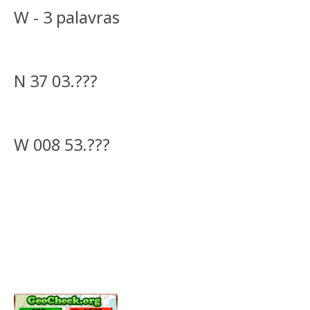
W - 3 palavras
N 37 03.???
W 008 53.???