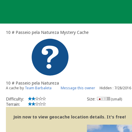
Skip
to
content
10 # Passeio pela Natureza Mystery Cache
10 # Passeio pela Natureza
A cache by
Team Barbaleta
Message this owner
Hidden : 7/28/2016
Difficulty:
Size:
(small)
Terrain:
Join now to view geocache location details. It's free!