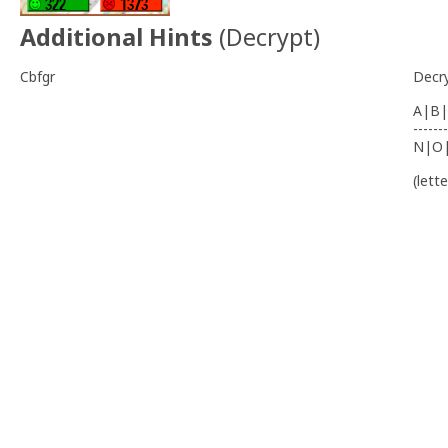
Additional Hints
(
Decrypt
)
Cbfgr
Decr
A|B|
-------
N|O
(lett