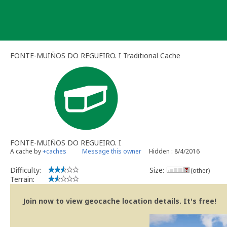
Skip
to
content
FONTE-MUIÑOS DO REGUEIRO. I Traditional Cache
FONTE-MUIÑOS DO REGUEIRO. I
A cache by
+caches
Message this owner
Hidden : 8/4/2016
Difficulty:
Size:
(other)
Terrain:
Join now to view geocache location details. It's free!