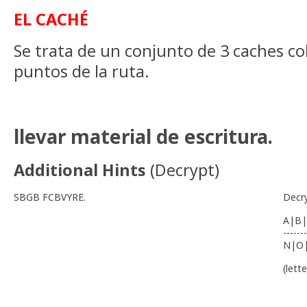
EL CACHÉ
Se trata de un conjunto de 3 caches co
puntos de la ruta.
llevar material de escritura.
Additional Hints
(
Decrypt
)
SBGB FCBVYRE.
Decr
A|B|
-------
N|O
(lett