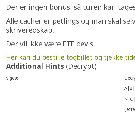
Der er ingen bonus, så turen kan tages
Alle cacher er petlings og man skal se
skriveredskab.
Der vil ikke være FTF bevis.
Her kan du bestille togbillet og tjekke tid
Additional Hints
(
Decrypt
)
V geæ
Decr
A|B|
-------
N|O
(lett