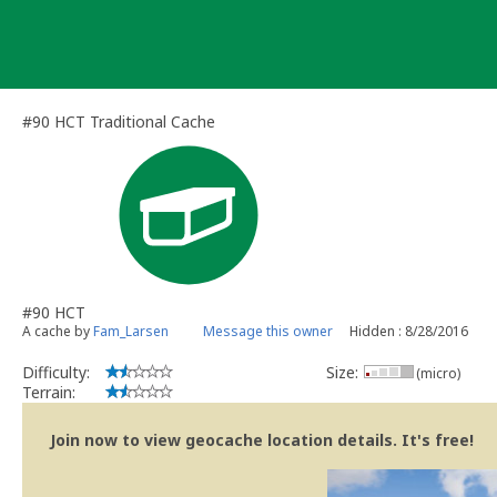
Skip
to
content
#90 HCT Traditional Cache
#90 HCT
A cache by
Fam_Larsen
Message this owner
Hidden : 8/28/2016
Difficulty:
Size:
(micro)
Terrain:
Join now to view geocache location details. It's free!