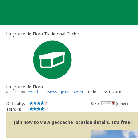
Skip
to
content
La grotte de Flora Traditional Cache
La grotte de Flora
A cache by
Léonid
Message this owner
Hidden : 8/10/2016
Difficulty:
Size:
(other)
Terrain:
Join now to view geocache location details. It's free!