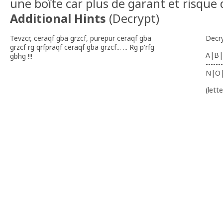
une boîte car plus de garant et risque 
Additional Hints
(
Decrypt
)
Tevzcr, ceraqf gba grzcf, purepur ceraqf gba
Decr
grzcf rg qrfpraqf ceraqf gba grzcf... ... Rg p'rfg
A|B|
gbhg !!!
-------
N|O
(lett