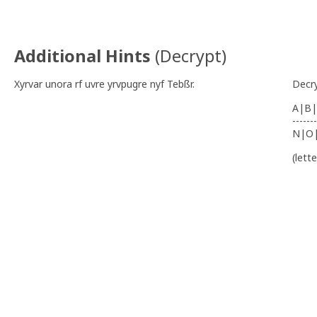
Additional Hints
(
Decrypt
)
Xyrvar unora rf uvre yrvpugre nyf Tebßr.
Decr
A|B|
-------
N|O
(lett