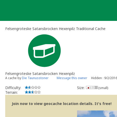
Skip
to
content
Felsengroteske Satansbrocken Hexenpilz Traditional Cache
Felsengroteske Satansbrocken Hexenpilz
A cache by
Die Taunusstoner
Message this owner
Hidden : 9/2/201
Difficulty:
Size:
(small)
Terrain:
Join now to view geocache location details. It's free!