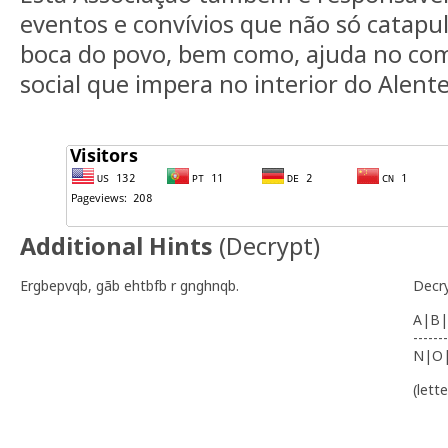
eventos e convívios que não só catapul
boca do povo, bem como, ajuda no com
social que impera no interior do Alente
Additional Hints
(
Decrypt
)
Ergbepvqb, gãb ehtbfb r gnghnqb.
Decr
A|B|
-------
N|O
(lett