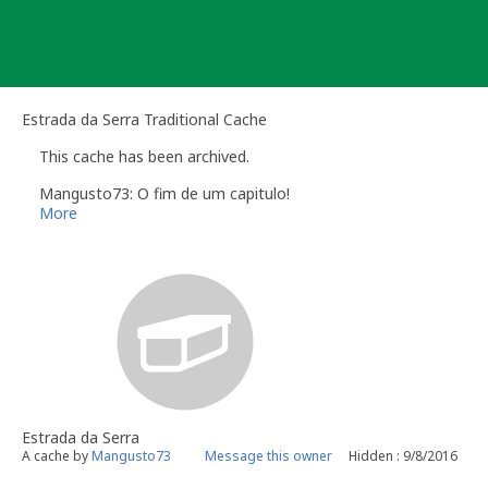
Skip
to
content
Estrada da Serra Traditional Cache
This cache has been archived.
Mangusto73: O fim de um capitulo!
More
Estrada da Serra
A cache by
Mangusto73
Message this owner
Hidden : 9/8/2016