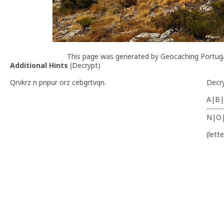
This page was generated by Geocaching Portug
Additional Hints
(
Decrypt
)
Qrvkrz n pnpur orz cebgrtvqn.
Decr
A|B|
-------
N|O
(lett