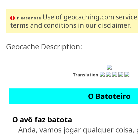
Use of geocaching.com services
Please note
terms and conditions
in our disclaimer
.
Geocache Description:
Translation
O Batoteiro
O avô faz batota
− Anda, vamos jogar qualquer coisa, 