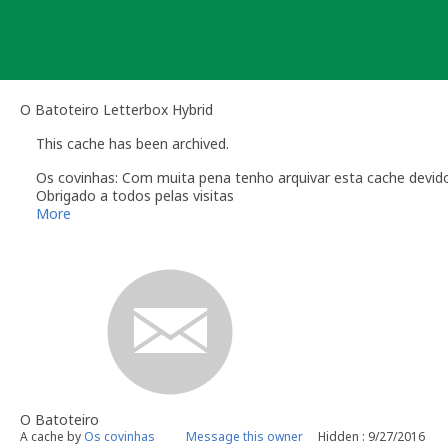
Skip
to
content
O Batoteiro Letterbox Hybrid
This cache has been archived.
Os covinhas: Com muita pena tenho arquivar esta cache devido 
Obrigado a todos pelas visitas
More
O Batoteiro
A cache by
Os covinhas
Message this owner
Hidden : 9/27/2016