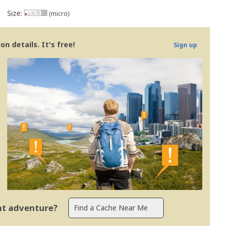
Size:
(micro)
n details. It's free!
Sign up
ent adventure?