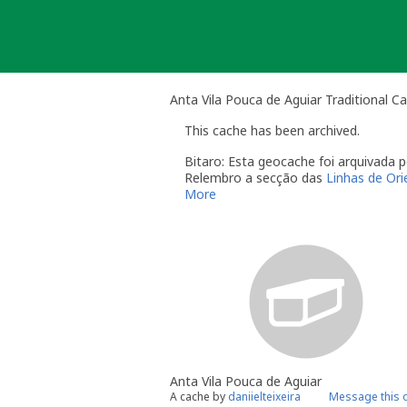
Skip
to
content
Anta Vila Pouca de Aguiar Traditional C
This cache has been archived.
Bitaro: Esta geocache foi arquivada
Relembro a secção das
Linhas de Or
More
O dono da geocache é responsável 
Você é responsável por visitas o
quando alguém reporta um proble
"Precisa de Manutenção". Desact
geocache até que tenha resolvid
do qual deverá verificar o estad
temporariamente desactivada po
Se no local existe algum recipient
Uma vez que se trata de um caso de
conta este arquivamento por falta d
Anta Vila Pouca de Aguiar
Obrigado pela compreensão,
A cache by
daniielteixeira
Message this 