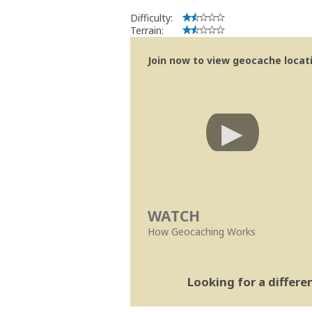
Bitaro
Community Volunteer Reviewer
Difficulty:
Centro de Ajuda
Terrain:
Linhas Orientação
Join now to view geocache locatio
WATCH
How Geocaching Works
Looking for a differ