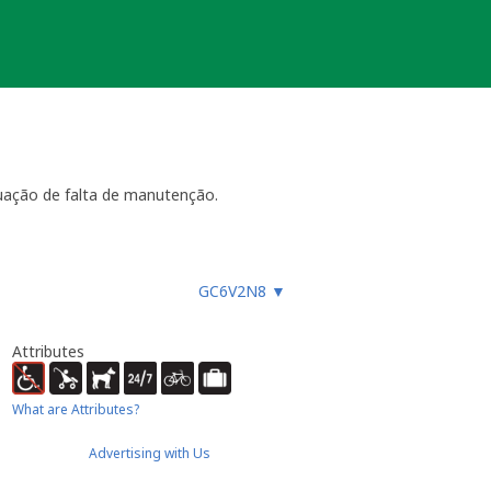
uação de falta de manutenção.
ara funcionar, especialmente
GC6V2N8
▼
es, etc.), ou faz um registo
ue não devem procurar a
almente até 4 semanas
- dentro
Attributes
ão necessária ou estiver
ocache.
What are Attributes?
er).
 Caso submeta uma nova será tido em
Advertising with Us