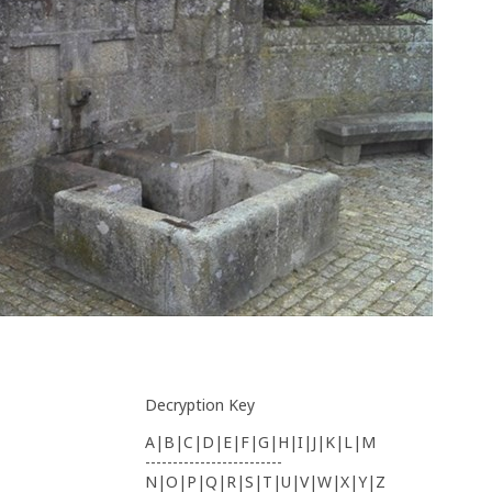
Decryption Key
A|B|C|D|E|F|G|H|I|J|K|L|M
-------------------------
N|O|P|Q|R|S|T|U|V|W|X|Y|Z