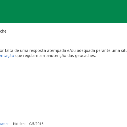
ache
 por falta de uma resposta atempada e/ou adequada perante uma sit
ientação
que regulam a manutenção das geocaches:
por visitas à localização física.
casionais à sua geocache para assegurar que está tudo em ordem p
ma com a geocache (desaparecimento, estrago, humidade/infiltraçõ
ive temporariamente a sua geocache para que os outros saibam q
o o problema. É-lhe concedido um período razoável de tempo -
ger
o da sua geocache. Se a geocache não estiver a receber a manutenç
r um longo período de tempo, poderemos arquivar a página da ge
e por favor recolha-o a fim de evitar que se torne lixo (geolitt
 falta de manutenção a sua geocache não poderá ser desarquivada.
e manutenção.
owner
Hidden : 10/5/2016