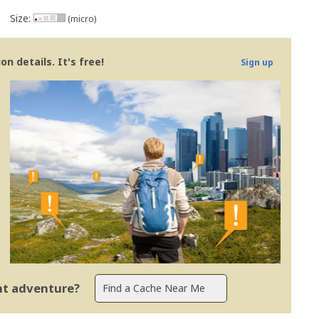
Size:
(micro)
n details. It's free!
Sign up
ent adventure?