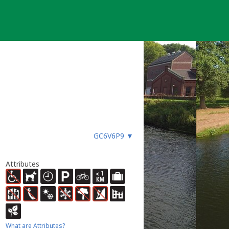
GC6V6P9
▼
Attributes
What are Attributes?