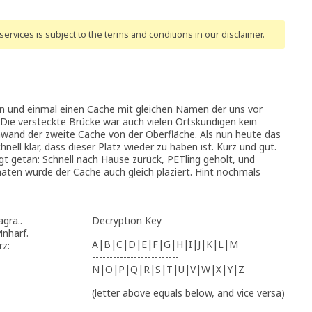
ervices is subject to the terms and conditions
in our disclaimer
.
n und einmal einen Cache mit gleichen Namen der uns vor
. Die versteckte Brücke war auch vielen Ortskundigen kein
hwand der zweite Cache von der Oberfläche. Als nun heute das
nell klar, dass dieser Platz wieder zu haben ist. Kurz und gut.
t getan: Schnell nach Hause zurück, PETling geholt, und
ten wurde der Cache auch gleich plaziert. Hint nochmals
gra..
Decryption Key
Mnharf.
A|B|C|D|E|F|G|H|I|J|K|L|M
rz:
-------------------------
N|O|P|Q|R|S|T|U|V|W|X|Y|Z
(letter above equals below, and vice versa)