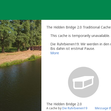
Skip
to
content
The Hidden Bridge 2.0 Traditional Cache
This cache is temporarily unavailable.
Die Ruhrbienen19: Wir werden in den 
Bis dahin ist erstmal Pause.
More
The Hidden Bridge 2.0
A cache by
Die Ruhrbienen19
Message th