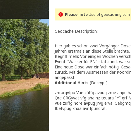
Please note
Use of geocaching.com s
Geocache Description:
Hier gab es schon zwei Vorgänger-Dose
Jahren erstmals an diese Stelle brachte
Begriff mehr. Vor einigen Wochen versc
Event "Wasser für EN" stattfand, war sch
Eine neue Dose war einfach nötig. Gesag
zurück. Mit dem Ausmessen der Koordina
angepasst.
Additional Hints
(
Decrypt
)
zntargvfpu Vue züffg avpug zrue anpu ha
Qre CRGyvat vfg aha nz teüara "Y" qrf 
Vue züffg nore avpug jrvg erva! Gebgmq
Ibefvpug xnaa avr fpunqra! .