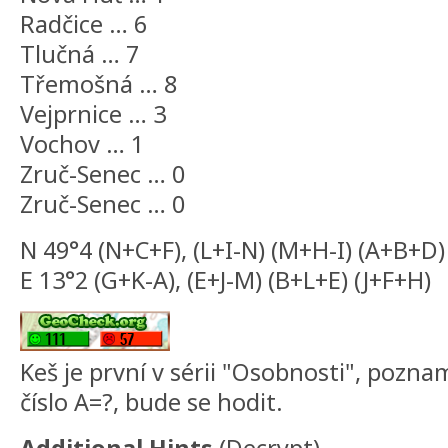
Radčice … 6
Tlučná … 7
Třemošná … 8
Vejprnice … 3
Vochov … 1
Zruč-Senec … 0
Zruč-Senec … 0
N 49°4 (N+C+F), (L+I-N) (M+H-I) (A+B+D)
E 13°2 (G+K-A), (E+J-M) (B+L+E) (J+F+H)
Keš je první v sérii "Osobnosti", pozn
číslo A=?, bude se hodit.
Additional Hints
(
Decrypt
)