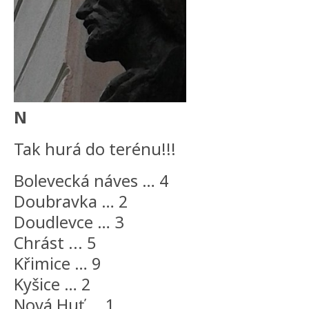
N
Tak hurá do terénu!!!
Bolevecká náves … 4
Doubravka … 2
Doudlevce … 3
Chrást ... 5
Křimice … 9
Kyšice … 2
Nová Huť … 1