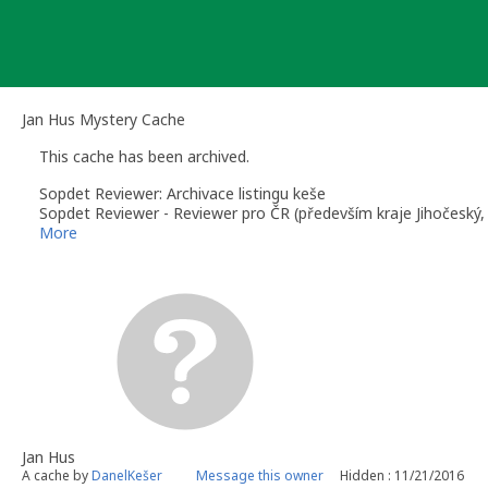
Skip
to
content
Jan Hus Mystery Cache
This cache has been archived.
Sopdet Reviewer: Archivace listingu keše
Sopdet Reviewer - Reviewer pro ČR (především kraje Jihočeský,
More
Jan Hus
A cache by
DanelKešer
Message this owner
Hidden : 11/21/2016