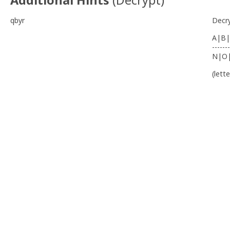
qbyr
Decr
A|B|
-------
N|O
(lett