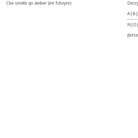
Cbe onvkb qn áeiber (ire fcbvyre)
Decr
A|B|
-------
N|O
(lett