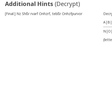
Additional Hints
(
Decrypt
)
[Final:] Nz Shßr rvarf Onhzrf, tebßr Onhzfpurvor
Decr
A|B|
-------
N|O
(lett