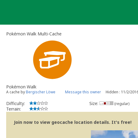
Skip
to
content
Pokémon Walk Multi-Cache
Pokémon Walk
A cache by
Bergischer Löwe
Message this owner
Hidden : 11/2/201
Difficulty:
Size:
(regular)
Terrain:
Join now to view geocache location details. It's free!