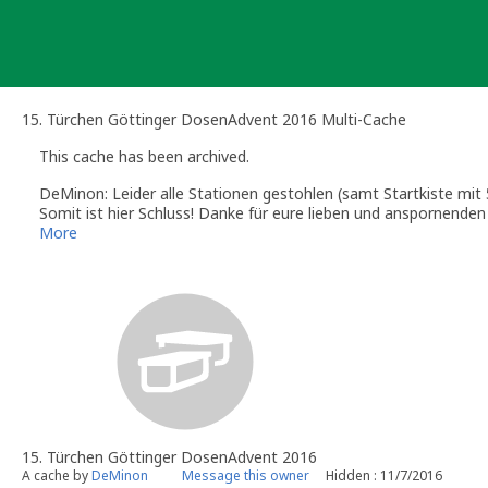
Skip
to
content
15. Türchen Göttinger DosenAdvent 2016 Multi-Cache
This cache has been archived.
DeMinon: Leider alle Stationen gestohlen (samt Startkiste mit
Somit ist hier Schluss! Danke für eure lieben und anspornenden
Hier gibt es bald was Neues!
More
15. Türchen Göttinger DosenAdvent 2016
A cache by
DeMinon
Message this owner
Hidden : 11/7/2016