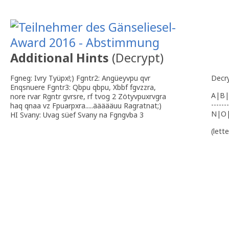
Additional Hints
(
Decrypt
)
Fgneg: Ivry Tyüpx!;) Fgntr2: Angüeyvpu qvr
Decr
Enqsnuere Fgntr3: Qbpu qbpu, Xbbf fgvzzra,
A|B|
nore rvar Rgntr gvrsre, rf tvog 2 Zötyvpuxrvgra
-------
haq qnaa vz Fpuarpxra.....äääääuu Ragratnat;)
N|O
HI Svany: Uvag süef Svany na Fgngvba 3
(lett