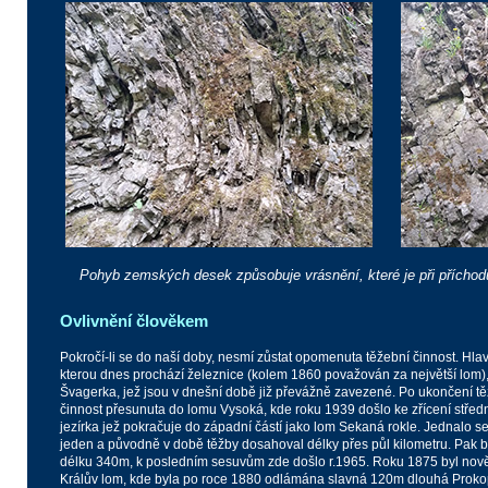
Pohyb zemských desek způsobuje vrásnění, které je při příchodu
Ovlivnění člověkem
Pokročí-li se do naší doby, nesmí zůstat opomenuta těžební činnost. Hlav
kterou dnes prochází železnice (kolem 1860 považován za největší lom)
Švagerka, jež jsou v dnešní době již převážně zavezené. Po ukončení tě
činnost přesunuta do lomu Vysoká, kde roku 1939 došlo ke zřícení střed
jezírka jež pokračuje do západní částí jako lom Sekaná rokle. Jednalo se
jeden a původně v době těžby dosahoval délky přes půl kilometru. Pak 
délku 340m, k posledním sesuvům zde došlo r.1965. Roku 1875 byl nov
Králův lom, kde byla po roce 1880 odlámána slavná 120m dlouhá Prokop