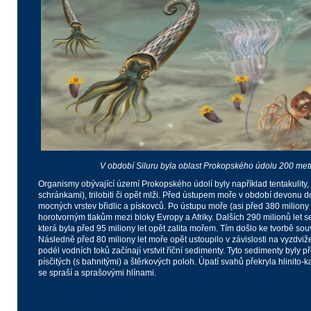
V období Siluru byla oblast Prokopského údolu 200 met
Organismy obývající území Prokopského údolí byly například tentakulity,
schránkami), trilobiti či opět mlži. Před ústupem moře v období devonu d
mocných vrstev břidlic a pískovců. Po ústupu moře (asi před 380 miliony 
horotvorným tlakům mezi bloky Evropy a Afriky. Dalších 290 milionů let 
která byla před 95 miliony let opět zalita mořem. Tím došlo ke tvorbě souv
Následně před 80 miliony let moře opět ustoupilo v závislosti na vyzdvi
podél vodních toků začínají vrstvit říční sedimenty. Tyto sedimenty byly p
písčitých (s bahnitými) a štěrkových poloh. Úpatí svahů překryla hlinito
se spraší a sprašovými hlínami.