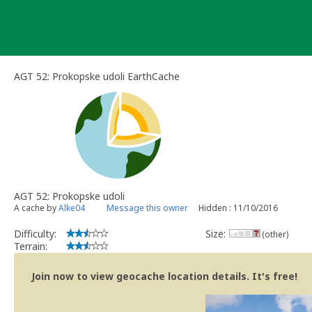
Skip
to
content
AGT 52: Prokopske udoli EarthCache
AGT 52: Prokopske udoli
A cache by
Alke04
Message this owner
Hidden : 11/10/2016
Difficulty:
Size:
(other)
Terrain:
Join now to view geocache location details. It's free!