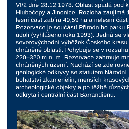
VI/2 dne 28.12.1978. Oblast spadá pod k
Hlubočepy a Jinonice. Rozloha zaujímá 
lesní část zabírá 49,59 ha a nelesní část
Rezervace je součástí Přírodního parku 
údolí (vyhlášeno roku 1993). Jedná se vl
severovýchodní výběžek Českého krasu le
chráněné oblasti. Pohybuje se v rozsah
220–320 m n. m. Rezervace zahrnuje m
chráněných území. Nachází se zde rov
geologické odkryvy se statutem Národní 
bohatství zkamenělin, menších krasový
archeologické objekty a po těžbě různýc
odkryta i centrální část Barrandienu.