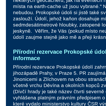
některých geocacherů, jak na eventech ří
místa na earth-cache už jsou vybrané." 
nebudou. Prokopské údoli si jistě také s
zaslouží. Údolí, jehož kaňon dosahuje m
sedmdesátimetrové hloubky, zatopené lomy
jeskyně. Věřím, že Vás (pokud místo ne
údolí zaujme stejně jako mě a přeji krásn
Přírodní rezervace Prokopské údol
informace
Přírodní rezervace Prokopské údolí zahrn
jihozápadě Prahy, v Praze 5. PR zaujím
Jinonicemi a Zlíchovem na obou stranác
včetně vrchu Děvína a okolních kopců z
(Dívčí hrady je také název čtvrti severně
vyhlášena platným právním předpisem o
které vydalo ministerstvo kultury ČSR v