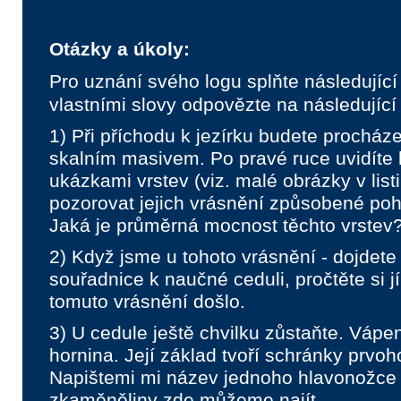
Otázky a úkoly:
Pro uznání svého logu splňte následující
vlastními slovy odpovězte na následující
1) Při příchodu k jezírku budete proch
skalním masivem. Po pravé ruce uvidíte 
ukázkami vrstev (viz. malé obrázky v lis
pozorovat jejich vrásnění způsobené po
Jaká je průměrná mocnost těchto vrstev
2) Když jsme u tohoto vrásnění - dojdete
souřadnice k naučné ceduli, pročtěte si jí
tomuto vrásnění došlo.
3) U cedule ještě chvilku zůstaňte. Váp
hornina. Její základ tvoří schránky prvoh
Napištemi mi název jednoho hlavonožce a
zkaměněliny zde můžeme najít.