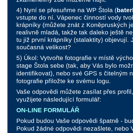
4) Nyní se přesuňme na WP Štola (
bater
vstupte do ní. Vápenec činností vody tvo
krápníky (můžete znát z Koněpruských jes
realivně mladá, takže tak daleko ještě ne
tu již první krápníky (stalaktity) objevují. 
současná velikost?
5) Úkol: Vytvořte fotografie v místě vých
stage Štola sebe (tak, aby Vás bylo mo
identifikovat), nebo své GPS s čitelným 
fotografie přiložte ke svému logu.
Vaše odpovědi můžete zasílat přes profil,
využijete následující formulář:
ON-LINE FORMULÁŘ
Pokud budou Vaše odpovědi špatně - bud
Pokud žádné odpovědi nezašlete, nebo 