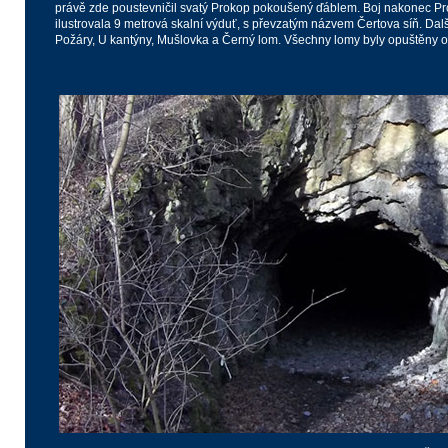
právě zde poustevničil svatý Prokop pokoušený ďáblem. Boj nakonec Pro
ilustrovala 9 metrová skalní výduť, s převzatým názvem Čertova síň. Dalš
Požáry, U kantýny, Mušlovka a Černý lom. Všechny lomy byly opuštěny o