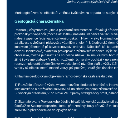
Jedna z prokopských štol (WP Štol
Morfologie území se několikrát změnila kvůli návozu odpadu do starých
Geologická charakteristika
Rozhodující význam zaujímala prvohorní sedimentace. Převažují předev
prokopských vápenců (mocné až 150m), následují vápence ve facii sliv
nalézt i vápence facie vápenců koněpruských. Hlavní vrstvy Hornina|hor
až siltovce s vložkami pískovců a vápnitým tmelem), králodvorské (jemné 
kosovské (křemenné pískovce) souvrství ordoviku. Dále liteňské, kopanins
devonu lochkovské, dvorecko-prokopské a zlíchovské vápence, výše se 
chotěšské, možné je narazit i na souvrství srbské. Dalšími četnými horn
žilné i výlevné diabasy. V roklích rozčleněných svahy dochází k uplatněn
reprezentuje opět především velký počet lomů různého stáří a výšky (15
vznikly až několik metrů mocné vrstvy, jež pokrývají v určitých úsecích té
K hlavním geologickým objektům v rámci devonské části areálu patří:
1) Rozsáhlé přirozené výchozy vápencového sledu od hraničního interva
lochkovského a pražského souvrství až do středních poloh zlíchovského s
Butovickým hradištěm, V. od Nové Vsi. Opěrný stratigrafický profil, paleo
2) Skalnaté svahy Prokopského údolí u bývalé klukovické zastávky při 
údolí až ke Svatoprokopskému lomu: přirozené výchozy převážně ve fosi
souvrství s přechodem do dalejských břidlic.