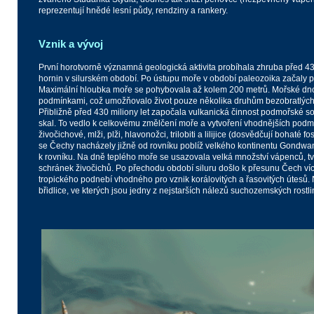
reprezentují hnědé lesní půdy, rendziny a rankery.
Vznik a vývoj
První horotvorně významná geologická aktivita probíhala zhruba před 43
hornin v silurském období. Po ústupu moře v období paleozoika začaly pr
Maximální hloubka moře se pohybovala až kolem 200 metrů. Mořské dno
podmínkami, což umožňovalo život pouze několika druhům bezobratlých 
Přibližně před 430 miliony let započala vulkanická činnost podmořské
skal. To vedlo k celkovému změlčení moře a vytvoření vhodnějších podmíne
živočichové, mlži, plži, hlavonožci, trilobiti a lilijice (dosvědčují bohaté 
se Čechy nacházely jižně od rovníku poblíž velkého kontinentu Gondwa
k rovníku. Na dně teplého moře se usazovala velká množství vápenců,
schránek živočichů. Po přechodu období siluru došlo k přesunu Čech ví
tropického podnebí vhodného pro vznik korálovitých a řasovitých útesů
břidlice, ve kterých jsou jedny z nejstarších nálezů suchozemských rostli