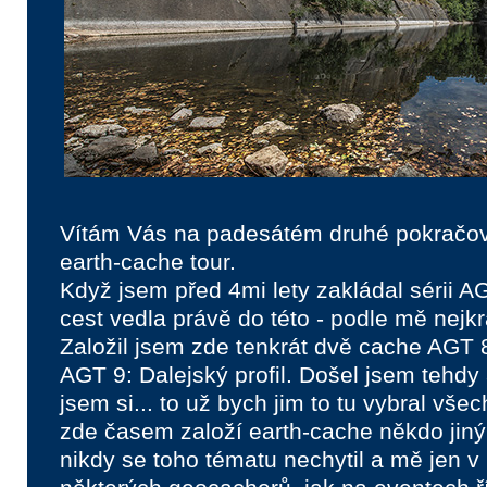
Vítám Vás na padesátém druhé pokračov
earth-cache tour.
Když jsem před 4mi lety zakládal sérii A
cest vedla právě do této - podle mě nejkr
Založil jsem zde tenkrát dvě cache AGT
AGT 9: Dalejský profil. Došel jsem tehdy 
jsem si... to už bych jim to tu vybral vše
zde časem založí earth-cache někdo jiný. 
nikdy se toho tématu nechytil a mě jen v 