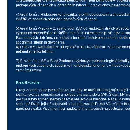
3) Svatoprokopský (= Schwarzenberský) lom - jedinečný odkryv struktu
prokopských vápencích a v hraničním intervalu prag-zlichov, paleontologi
4) Areál lomů u Hlubočepského jezírka: profil třebotovskými a chotečským
zvláště ve spodních polohách chotečských vápenců.
5) Areál lomů Vysoká v S. svahu údolí (SV. od viaduktu): stratotyp třeb
významný referenční profil širším hraničním intervalem sp.-stř. devon, kl
Barrandových dob (pochází odtud mimo jiné i holotyp konodonta, podle
spodním a středním devonem).
6) Odkrv v S. svahu údolí V. od Vysoké v ulici Ke hřbitovu - stratotyp dal
peleontologická lokalita.
7) S. svah údolí SZ. a S. od Žvahova - výchozy a paleontologické lokalit
prokopských vápencích, specifické morfologické fenomény v hloubkově z
zemní pyramidy.
K earth-cache:
Úkoly v earth-cache jsem připravil tak, abyste navštívili 2 nejzajímavější
jezírka (výchozí souřadnice) a nejlépe přístupná štola (WP: Štola). Mým c
poctivě a toto splnění nebylo časově ani úkolově náročné. Raději dávám 
sami než těžké, jejichž odpovědi si budete zasílat. Pokud Vás však místo 
naučnou stezku. Více informací najdete přímo na ceduli na výchozích so