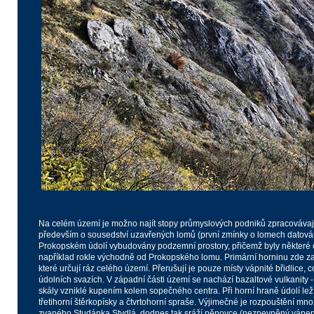
Na celém území je možno najít stopy průmyslových podniků zpracovávají
především o sousedství uzavřených lomů (první zmínky o lomech datován
Prokopském údolí vybudovány podzemní prostory, přičemž byly některé
například rokle východně od Prokopského lomu. Primární horninu zde za
které určují ráz celého území. Přerušují je pouze místy vápnité břidlice, c
údolních svazích. V západní části území se nachází bazaltové vulkanity
skály vzniklé kupením kolem sopečného centra. Při horní hraně údolí lež
třetihorní štěrkopísky a čtvrtohorní spraše. Výjimečné je rozpouštění m
zvaného Studánka Stydlá, dodnes tak sráží pěnovce (nezpevněný vápene